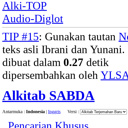
Alki-TOP
Audio-Diglot
TIP #15
: Gunakan tautan
N
teks asli Ibrani dan Yunani. 
dibuat dalam
0.27
detik
dipersembahkan oleh
YLS
Alkitab SABDA
Antarmuka :
Indonesia
|
Inggris
Versi :
Pencarian Khusus