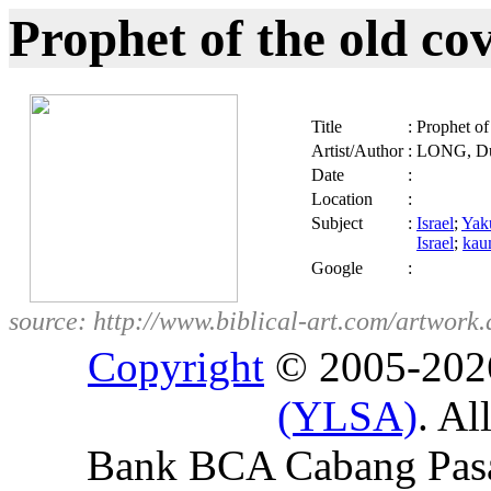
Prophet of the old co
Title
:
Prophet of
Artist/Author
:
LONG, D
Date
:
Location
:
Subject
:
Israel
;
Yak
Israel
;
kau
Google
:
source: http://www.biblical-art.com/artw
Copyright
© 2005-20
(YLSA)
. Al
Bank BCA Cabang Pasar