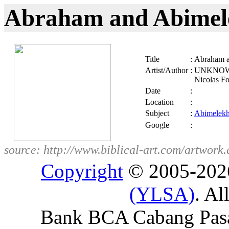
Abraham and Abimel
Title
:
Abraham a
Artist/Author
:
UNKNOWN; I
Nicolas Fo
Date
:
Location
:
Subject
:
Abimelek
Google
:
source: http://www.biblical-art.com/artw
Copyright
© 2005-20
(YLSA)
. Al
Bank BCA Cabang Pasar