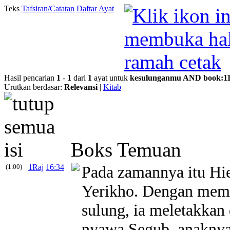
Teks
Tafsiran/Catatan
Daftar Ayat
Hasil pencarian
1
-
1
dari
1
ayat untuk
kesulunganmu
AND
book
:
1
Urutkan berdasar:
Relevansi
|
Kitab
Boks Temuan
(1.00)
1Raj
16:34
Pada zamannya itu Hi
Yerikho. Dengan mem
sulung
, ia meletakkan
nyawa Segub, anaknya