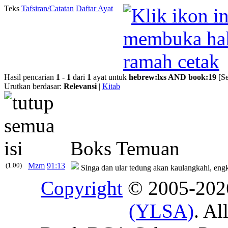
Teks
Tafsiran/Catatan
Daftar Ayat
Hasil pencarian
1
-
1
dari
1
ayat untuk
hebrew
:
lxs
AND
book
:
19
[S
Urutkan berdasar:
Relevansi
|
Kitab
Boks Temuan
(1.00)
Mzm
91:13
Singa dan ular tedung akan kaulangkahi, eng
Copyright
© 2005-20
(YLSA)
. Al