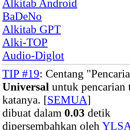
Alkitab Android
BaDeNo
Alkitab GPT
Alki-TOP
Audio-Diglot
TIP #19
: Centang "Pencari
Universal
untuk pencarian t
katanya. [
SEMUA
]
dibuat dalam
0.03
detik
dipersembahkan oleh
YLS