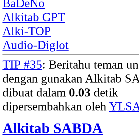
BaDeNo
Alkitab GPT
Alki-TOP
Audio-Diglot
TIP #35
: Beritahu teman u
dengan gunakan Alkitab S
dibuat dalam
0.03
detik
dipersembahkan oleh
YLS
Alkitab SABDA