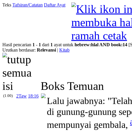
Teks
Tafsiran/Catatan
Daftar Ayat
Hasil pencarian
1
-
1
dari
1
ayat untuk
hebrew
:
hlal
AND
book
:
14
[
Urutkan berdasar:
Relevansi
|
Kitab
Boks Temuan
(1.00)
2Taw
18:16
Lalu jawabnya: "Telah 
di gunung-gunung sep
mempunyai gembala,