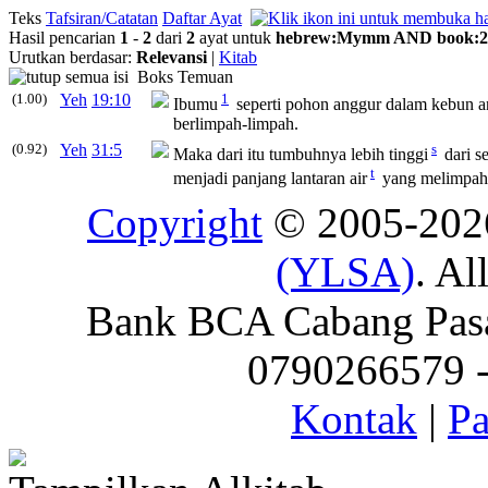
Teks
Tafsiran/Catatan
Daftar Ayat
Hasil pencarian
1
-
2
dari
2
ayat untuk
hebrew
:
Mymm
AND
book
:
2
Urutkan berdasar:
Relevansi
|
Kitab
Boks Temuan
(1.00)
Yeh
19:10
1
Ibumu
seperti pohon anggur dalam kebun a
berlimpah-limpah.
(0.92)
Yeh
31:5
s
Maka dari itu tumbuhnya lebih tinggi
dari s
t
menjadi panjang lantaran air
yang melimpah 
Copyright
© 2005-20
(YLSA)
. Al
Bank BCA Cabang Pasar
0790266579 - 
Kontak
|
Pa