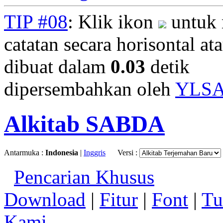
TIP #08
: Klik ikon
untuk 
catatan secara horisontal ata
dibuat dalam
0.03
detik
dipersembahkan oleh
YLS
Alkitab SABDA
Antarmuka :
Indonesia
|
Inggris
Versi :
Pencarian Khusus
Download
|
Fitur
|
Font
|
Tu
Kami