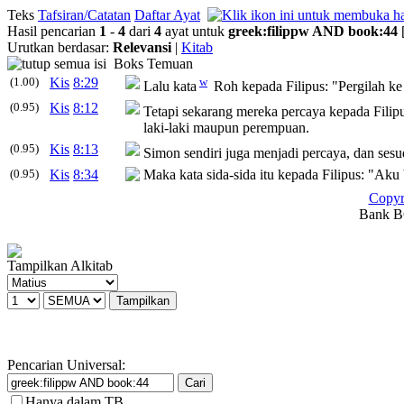
Teks
Tafsiran/Catatan
Daftar Ayat
Hasil pencarian
1
-
4
dari
4
ayat untuk
greek
:
filippw
AND
book
:
44
Urutkan berdasar:
Relevansi
|
Kitab
Boks Temuan
(1.00)
Kis
8:29
w
Lalu kata
Roh kepada Filipus: "Pergilah ke s
(0.95)
Kis
8:12
Tetapi sekarang mereka percaya kepada Filipu
laki-laki maupun perempuan.
(0.95)
Kis
8:13
Simon sendiri juga menjadi percaya, dan sesud
(0.95)
Kis
8:34
Maka kata sida-sida itu kepada Filipus: "Aku
Copyr
Bank BC
Tampilkan Alkitab
Pencarian Universal:
Hanya dalam TB