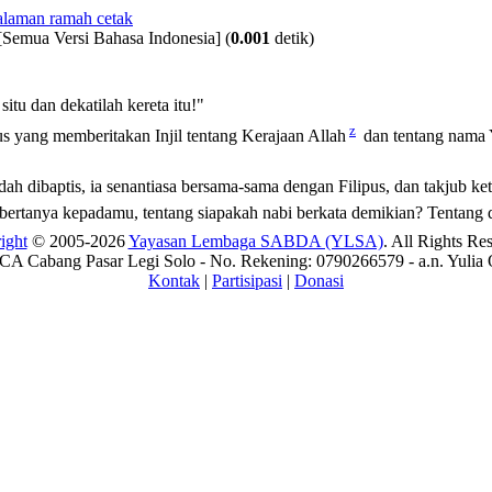
[Semua Versi Bahasa Indonesia]
(
0.001
detik)
itu dan dekatilah kereta itu!"
z
s yang memberitakan Injil tentang Kerajaan Allah
dan tentang nama 
ah dibaptis, ia senantiasa bersama-sama dengan Filipus, dan takjub ket
 bertanya kepadamu, tentang siapakah nabi berkata demikian? Tentang di
ight
© 2005-2026
Yayasan Lembaga SABDA (YLSA)
. All Rights Re
A Cabang Pasar Legi Solo - No. Rekening: 0790266579 - a.n. Yulia 
Kontak
|
Partisipasi
|
Donasi