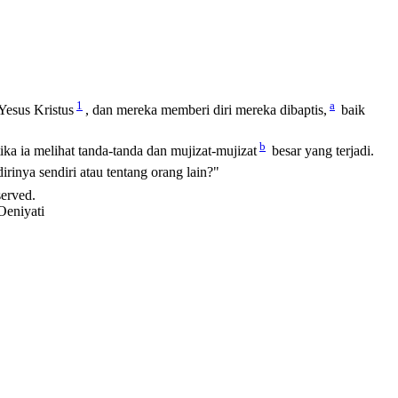
1
a
Yesus Kristus
, dan mereka memberi diri mereka dibaptis,
baik
b
ika ia melihat tanda-tanda dan mujizat-mujizat
besar yang terjadi.
rinya sendiri atau tentang orang lain?"
served.
Oeniyati