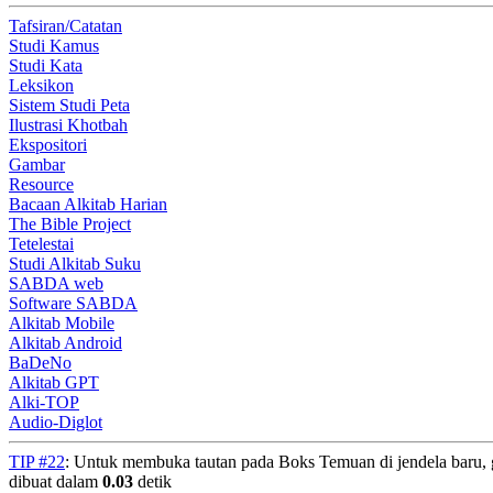
Tafsiran/Catatan
Studi Kamus
Studi Kata
Leksikon
Sistem Studi Peta
Ilustrasi Khotbah
Ekspositori
Gambar
Resource
Bacaan Alkitab Harian
The Bible Project
Tetelestai
Studi Alkitab Suku
SABDA web
Software SABDA
Alkitab Mobile
Alkitab Android
BaDeNo
Alkitab GPT
Alki-TOP
Audio-Diglot
TIP #22
: Untuk membuka tautan pada Boks Temuan di jendela baru, 
dibuat dalam
0.03
detik