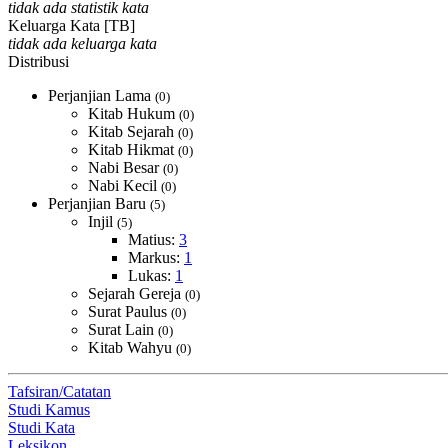
tidak ada statistik kata
Keluarga Kata [TB]
tidak ada keluarga kata
Distribusi
Perjanjian Lama
(0)
Kitab Hukum
(0)
Kitab Sejarah
(0)
Kitab Hikmat
(0)
Nabi Besar
(0)
Nabi Kecil
(0)
Perjanjian Baru
(5)
Injil
(5)
Matius:
3
Markus:
1
Lukas:
1
Sejarah Gereja
(0)
Surat Paulus
(0)
Surat Lain
(0)
Kitab Wahyu
(0)
Tafsiran/Catatan
Studi Kamus
Studi Kata
Leksikon