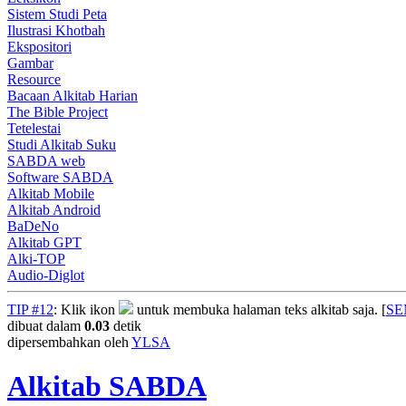
Sistem Studi Peta
Ilustrasi Khotbah
Ekspositori
Gambar
Resource
Bacaan Alkitab Harian
The Bible Project
Tetelestai
Studi Alkitab Suku
SABDA web
Software SABDA
Alkitab Mobile
Alkitab Android
BaDeNo
Alkitab GPT
Alki-TOP
Audio-Diglot
TIP #12
: Klik ikon
untuk membuka halaman teks alkitab saja. [
S
dibuat dalam
0.03
detik
dipersembahkan oleh
YLSA
Alkitab SABDA