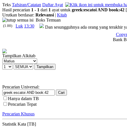
Teks
Tafsiran/Catatan
Daftar Ayat
Hasil pencarian
1
-
1
dari
1
ayat untuk
greek
:
escatoi
AND
book
:
42
Urutkan berdasar:
Relevansi
|
Kitab
Boks Temuan
(1.00)
Luk
13:30
Dan sesungguhnya ada orang yang terakhir y
Copyr
Bank BC
Tampilkan Alkitab
Pencarian Universal:
Hanya dalam TB
Pencarian Tepat
Pencarian Khusus
Statistik Kata [TB]