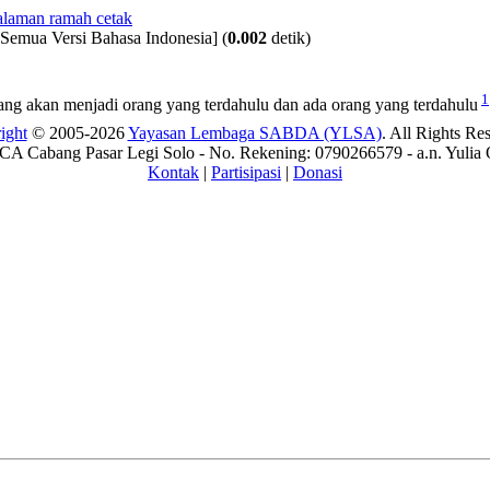
[Semua Versi Bahasa Indonesia]
(
0.002
detik)
1
ang akan menjadi orang yang terdahulu dan ada orang yang terdahulu
ight
© 2005-2026
Yayasan Lembaga SABDA (YLSA)
. All Rights Re
A Cabang Pasar Legi Solo - No. Rekening: 0790266579 - a.n. Yulia 
Kontak
|
Partisipasi
|
Donasi