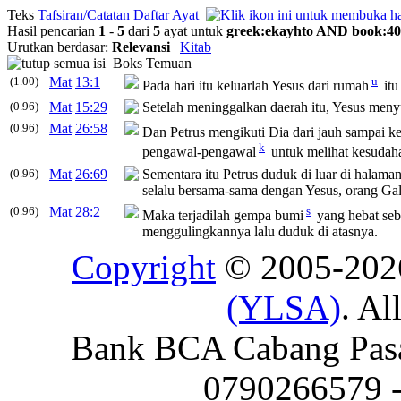
Teks
Tafsiran/Catatan
Daftar Ayat
Hasil pencarian
1
-
5
dari
5
ayat untuk
greek
:
ekayhto
AND
book
:
40
Urutkan berdasar:
Relevansi
|
Kitab
Boks Temuan
(1.00)
Mat
13:1
u
Pada hari itu keluarlah Yesus dari rumah
itu
(0.96)
Mat
15:29
Setelah meninggalkan daerah itu, Yesus menyus
(0.96)
Mat
26:58
Dan Petrus mengikuti Dia dari jauh sampai k
k
pengawal-pengawal
untuk melihat kesudaha
(0.96)
Mat
26:69
Sementara itu Petrus duduk di luar di hala
selalu bersama-sama dengan Yesus, orang Gali
(0.96)
Mat
28:2
s
Maka terjadilah gempa bumi
yang hebat seb
menggulingkannya lalu duduk di atasnya.
Copyright
© 2005-20
(YLSA)
. Al
Bank BCA Cabang Pasar
0790266579 - 