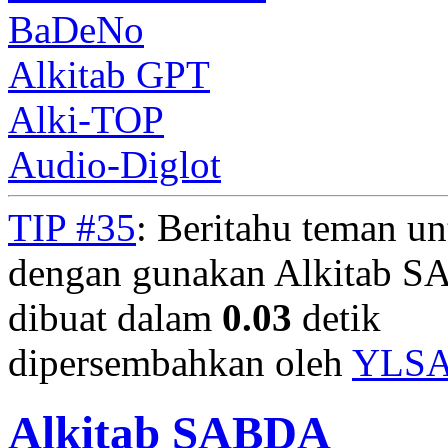
BaDeNo
Alkitab GPT
Alki-TOP
Audio-Diglot
TIP #35
: Beritahu teman u
dengan gunakan Alkitab S
dibuat dalam
0.03
detik
dipersembahkan oleh
YLS
Alkitab SABDA