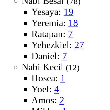
Nabi Besar
(78)
Yesaya:
19
Yeremia:
18
Ratapan:
7
Yehezkiel:
27
Daniel:
7
Nabi Kecil
(12)
Hosea:
1
Yoel:
4
Amos:
2