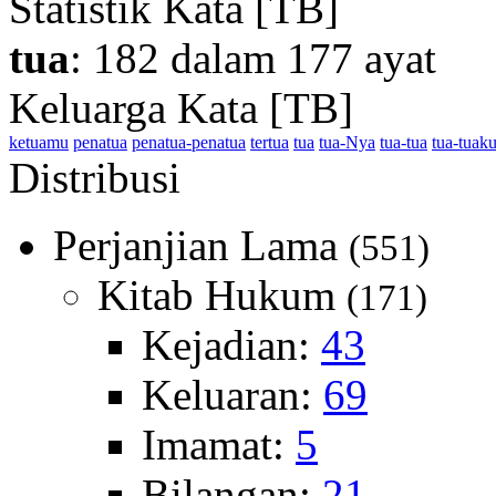
Statistik Kata [TB]
tua
: 182 dalam 177 ayat
Keluarga Kata [TB]
ketuamu
penatua
penatua-penatua
tertua
tua
tua-Nya
tua-tua
tua-tuak
Distribusi
Perjanjian Lama
(551)
Kitab Hukum
(171)
Kejadian:
43
Keluaran:
69
Imamat:
5
Bilangan:
21