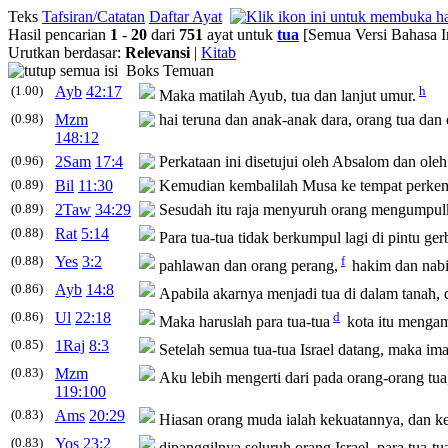
Teks
Tafsiran/Catatan
Daftar Ayat
Hasil pencarian
1
-
20
dari
751
ayat untuk
tua
[Semua Versi Bahasa I
Urutkan berdasar:
Relevansi
|
Kitab
Boks Temuan
(1.00)
Ayb
42:17
h
Maka matilah Ayub,
tua
dan lanjut umur.
(0.98)
Mzm
hai teruna dan anak-anak dara, orang
tua
dan 
148:12
(0.96)
2Sam
17:4
Perkataan ini disetujui oleh Absalom dan ol
(0.89)
Bil
11:30
Kemudian kembalilah Musa ke tempat perkem
(0.89)
2Taw
34:29
Sesudah itu raja menyuruh orang mengumpu
(0.88)
Rat
5:14
Para
tua-tua
tidak berkumpul lagi di pintu ger
(0.88)
Yes
3:2
f
pahlawan dan orang perang,
hakim dan nabi
(0.86)
Ayb
14:8
Apabila akarnya menjadi
tua
di dalam tanah, 
(0.86)
Ul
22:18
d
Maka haruslah para
tua-tua
kota itu mengamb
(0.85)
1Raj
8:3
Setelah semua
tua-tua
Israel datang, maka i
(0.83)
Mzm
Aku lebih mengerti dari pada orang-orang
tua
119:100
(0.83)
Ams
20:29
Hiasan orang muda ialah kekuatannya, dan k
(0.83)
Yos
23:2
dipanggilnya seluruh orang Israel, para
tua-tu