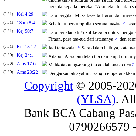
berkata kepada mereka: "Aku telah
tua
dan sa
(0.81)
Kel
4:29
Lalu pergilah Musa beserta Harun dan mer
(0.81)
1Sam
8:4
w
Sebab itu berkumpullah semua
tua-tua
Isra
(0.81)
Kej
50:7
Lalu berjalanlah Yusuf ke sana untuk mengu
y
Firaun, para
tua-tua
dari istananya,
dan se
(0.81)
Kej
18:12
z
Jadi tertawalah
Sara dalam hatinya, katanya
(0.80)
Kej
24:1
Adapun Abraham telah
tua
dan lanjut umurny
(0.80)
Ams
17:6
y
Mahkota orang-orang
tua
adalah anak cucu
(0.80)
Ams
23:22
Dengarkanlah ayahmu yang memperanakkan e
Copyright
© 2005-20
(YLSA)
. Al
Bank BCA Cabang Pasar
0790266579 - 