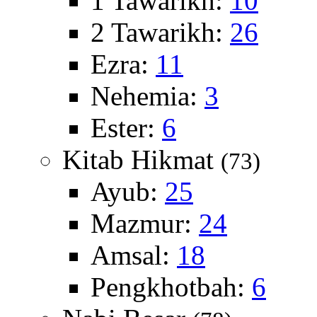
1 Tawarikh:
10
2 Tawarikh:
26
Ezra:
11
Nehemia:
3
Ester:
6
Kitab Hikmat
(73)
Ayub:
25
Mazmur:
24
Amsal:
18
Pengkhotbah:
6