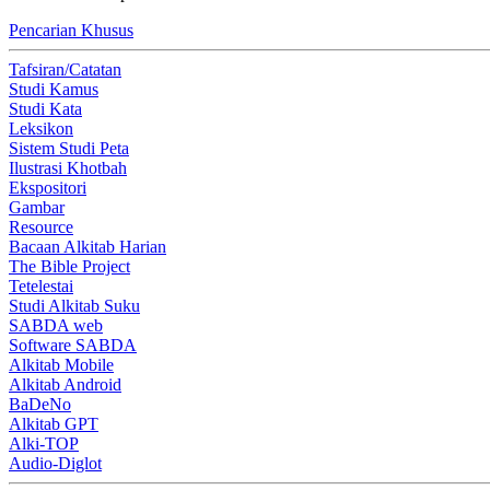
Pencarian Khusus
Tafsiran/Catatan
Studi Kamus
Studi Kata
Leksikon
Sistem Studi Peta
Ilustrasi Khotbah
Ekspositori
Gambar
Resource
Bacaan Alkitab Harian
The Bible Project
Tetelestai
Studi Alkitab Suku
SABDA web
Software SABDA
Alkitab Mobile
Alkitab Android
BaDeNo
Alkitab GPT
Alki-TOP
Audio-Diglot