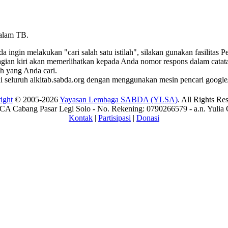
alam TB.
ingin melakukan "cari salah satu istilah", silakan gunakan fasilitas 
bagian kiri akan memerlihatkan kepada Anda nomor respons dalam catatan
ah yang Anda cari.
di seluruh alkitab.sabda.org dengan menggunakan mesin pencari google/
ight
© 2005-2026
Yayasan Lembaga SABDA (YLSA)
. All Rights Re
A Cabang Pasar Legi Solo - No. Rekening: 0790266579 - a.n. Yulia 
Kontak
|
Partisipasi
|
Donasi