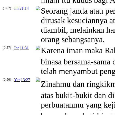
(0.62)
Im
21:14
Seorang janda atau pe
dirusak kesuciannya 
diambil, melainkan ha
orang sebangsanya,
(0.57)
Ibr
11:31
Karena iman maka Ra
binasa bersama-sama 
telah menyambut pengi
(0.56)
Yer
13:27
Zinahmu dan ringkik
atas bukit-bukit dan d
perbuatanmu yang keji