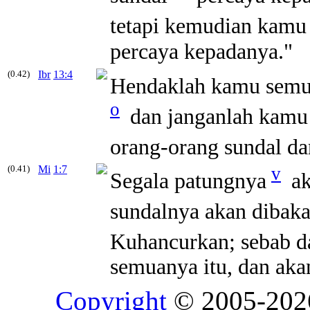
tetapi kemudian kamu
percaya kepadanya."
(0.42)
Ibr
13:4
Hendaklah kamu semu
o
dan janganlah kamu 
orang-orang
sundal
da
(0.41)
Mi
1:7
v
Segala patungnya
ak
sundalnya
akan dibaka
Kuhancurkan; sebab d
semuanya itu, dan ak
Copyright
© 2005-20