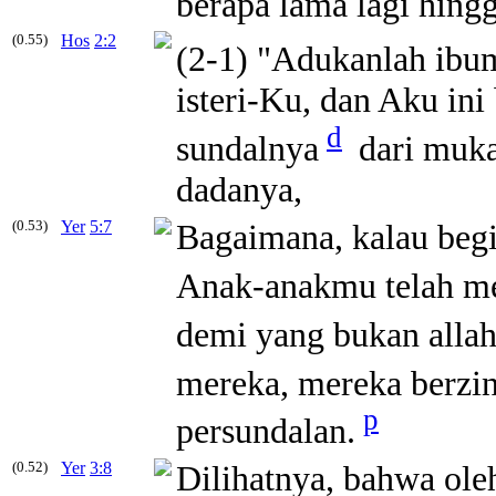
berapa lama lagi hing
(0.55)
Hos
2:2
(2-1) "Adukanlah ibu
isteri-Ku, dan Aku in
d
sundalnya
dari muka
dadanya,
(0.53)
Yer
5:7
Bagaimana, kalau beg
Anak-anakmu telah m
demi yang bukan allah
mereka, mereka berzi
p
persundalan
.
(0.52)
Yer
3:8
Dilihatnya, bahwa ole