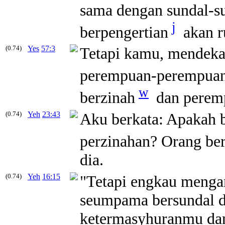
sama dengan
sundal-s
j
berpengertian
akan r
(0.74)
Yes
57:3
Tetapi kamu, mendekat
perempuan-perempuan 
w
berzinah
dan pere
(0.74)
Yeh
23:43
Aku berkata: Apakah 
perzinahan? Orang
be
dia.
(0.74)
Yeh
16:15
"Tetapi engkau menga
seumpama
bersundal
d
ketermasyhuranmu da