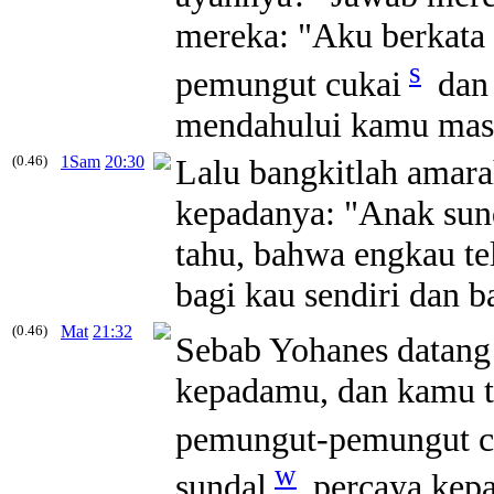
mereka:
"Aku berkata
s
pemungut cukai
dan
mendahului kamu masu
(0.46)
1Sam
20:30
Lalu bangkitlah amara
kepadanya: "Anak
sun
tahu, bahwa engkau te
bagi kau sendiri dan b
(0.46)
Mat
21:32
Sebab Yohanes datang
kepadamu, dan kamu t
pemungut-pemungut c
w
sundal
percaya kep