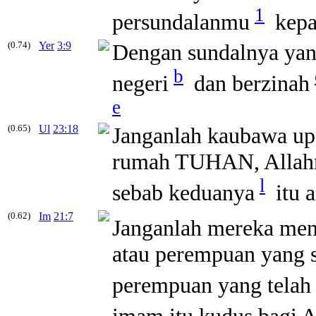
1
persundalanmu
kepa
(0.74)
Yer
3:9
Dengan
sundalnya
yan
b
negeri
dan berzinah
e
(0.65)
Ul
23:18
Janganlah kaubawa u
rumah TUHAN, Allahmu
l
sebab keduanya
itu 
(0.62)
Im
21:7
Janganlah mereka me
atau perempuan yang s
perempuan yang telah 
imam itu kudus bagi A