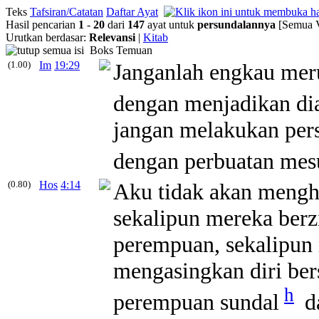
Teks
Tafsiran/Catatan
Daftar Ayat
Hasil pencarian
1
-
20
dari
147
ayat untuk
persundalannya
[Semua V
Urutkan berdasar:
Relevansi
|
Kitab
Boks Temuan
(1.00)
Im
19:29
Janganlah engkau mer
dengan menjadikan d
jangan melakukan
per
dengan perbuatan me
(0.80)
Hos
4:14
Aku tidak akan meng
sekalipun mereka ber
perempuan, sekalipun
mengasingkan diri be
h
perempuan
sundal
d