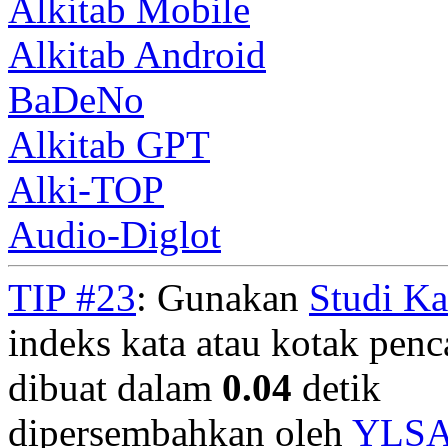
Alkitab Mobile
Alkitab Android
BaDeNo
Alkitab GPT
Alki-TOP
Audio-Diglot
TIP #23
: Gunakan
Studi K
indeks kata atau kotak penca
dibuat dalam
0.04
detik
dipersembahkan oleh
YLS