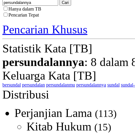
Hanya dalam TB
Pencarian Tepat
Pencarian Khusus
Statistik Kata [TB]
persundalannya
: 8 dalam 
Keluarga Kata [TB]
bersundal
persundalan
persundalanmu
persundalannya
sundal
sundal-
Distribusi
Perjanjian Lama
(113)
Kitab Hukum
(15)