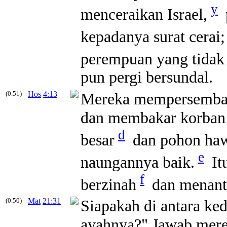
y
menceraikan Israel,
kepadanya surat cerai;
perempuan yang tidak s
pun pergi
bersundal
.
(0.51)
Hos
4:13
Mereka mempersembah
dan membakar korban d
d
besar
dan pohon haw
e
naungannya baik.
It
f
berzinah
dan menan
(0.50)
Mat
21:31
Siapakah di antara ke
ayahnya?"
Jawab merek