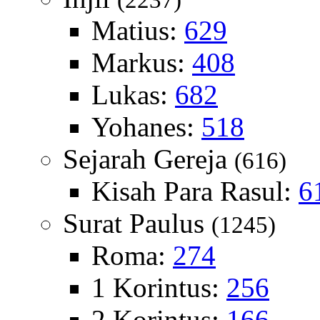
(2237)
Matius:
629
Markus:
408
Lukas:
682
Yohanes:
518
Sejarah Gereja
(616)
Kisah Para Rasul:
6
Surat Paulus
(1245)
Roma:
274
1 Korintus:
256
2 Korintus:
166