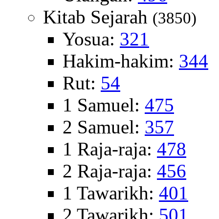
Kitab Sejarah
(3850)
Yosua:
321
Hakim-hakim:
344
Rut:
54
1 Samuel:
475
2 Samuel:
357
1 Raja-raja:
478
2 Raja-raja:
456
1 Tawarikh:
401
2 Tawarikh:
501