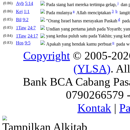
(0.86)
Ayb
5:14
j
Pada
siang hari mereka tertimpa gelap,
dan
(0.86)
Kej
1:1
a
3
b
Pada
mulanya
Allah menciptakan
langit
(0.85)
Bil
9:2
d
"Orang Israel harus merayakan Paskah
pad
(0.85)
1Taw
24:7
Undian yang pertama jatuh
pada
Yoyarib; ya
(0.84)
1Taw
24:17
yang kedua puluh satu
pada
Yakhin; yang ke
(0.83)
Hos
9:5
o
Apakah yang hendak kamu perbuat
pada
wa
Copyright
© 2005-20
(YLSA)
. Al
Bank BCA Cabang Pasar
0790266579 - 
Kontak
|
Pa
Tampilkan Alkitab