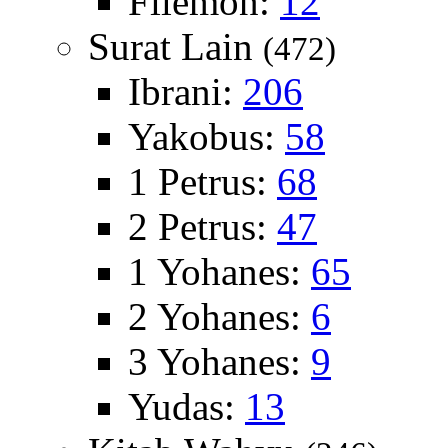
Filemon:
12
Surat Lain
(472)
Ibrani:
206
Yakobus:
58
1 Petrus:
68
2 Petrus:
47
1 Yohanes:
65
2 Yohanes:
6
3 Yohanes:
9
Yudas:
13