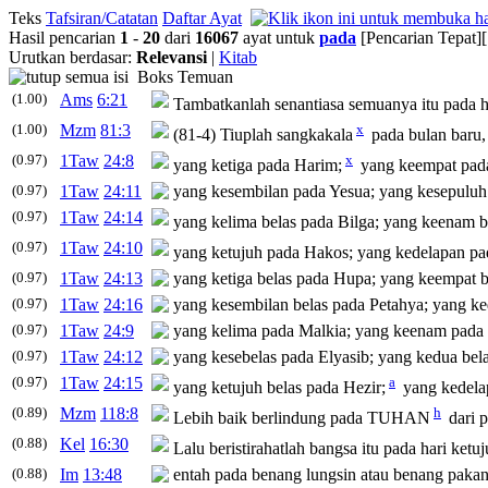
Teks
Tafsiran/Catatan
Daftar Ayat
Hasil pencarian
1
-
20
dari
16067
ayat untuk
pada
[Pencarian Tepat]
Urutkan berdasar:
Relevansi
|
Kitab
Boks Temuan
(1.00)
Ams
6:21
Tambatkanlah senantiasa semuanya itu
pada
h
(1.00)
Mzm
81:3
x
(81-4) Tiuplah sangkakala
pada
bulan baru
(0.97)
1Taw
24:8
x
yang ketiga
pada
Harim;
yang keempat
pad
(0.97)
1Taw
24:11
yang kesembilan
pada
Yesua; yang kesepulu
(0.97)
1Taw
24:14
yang kelima belas
pada
Bilga; yang keenam b
(0.97)
1Taw
24:10
yang ketujuh
pada
Hakos; yang kedelapan
pa
(0.97)
1Taw
24:13
yang ketiga belas
pada
Hupa; yang keempat b
(0.97)
1Taw
24:16
yang kesembilan belas
pada
Petahya; yang k
(0.97)
1Taw
24:9
yang kelima
pada
Malkia; yang keenam
pada
(0.97)
1Taw
24:12
yang kesebelas
pada
Elyasib; yang kedua bel
(0.97)
1Taw
24:15
a
yang ketujuh belas
pada
Hezir;
yang kedela
(0.89)
Mzm
118:8
h
Lebih baik berlindung
pada
TUHAN
dari
p
(0.88)
Kel
16:30
Lalu beristirahatlah bangsa itu
pada
hari ketuj
(0.88)
Im
13:48
entah
pada
benang lungsin atau benang paka