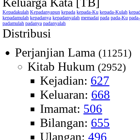
Keluarga Kata [TB]
Kepadakulah
Kepadanyapun
kepada
kepada-Ku
kepada-Kulah
kepa
kepadamulah
kepadanya
kepadanyalah
memadai
pada
pada-Ku
pada
padamulah
padanya
padanyalah
Distribusi
Perjanjian Lama
(11251)
Kitab Hukum
(2952)
Kejadian:
627
Keluaran:
668
Imamat:
506
Bilangan:
655
Ulangan:
496