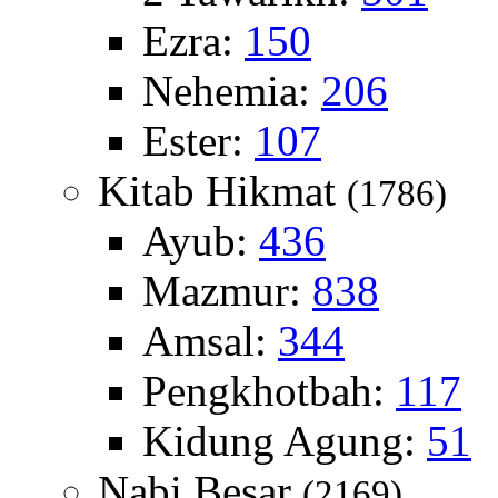
Ezra:
150
Nehemia:
206
Ester:
107
Kitab Hikmat
(1786)
Ayub:
436
Mazmur:
838
Amsal:
344
Pengkhotbah:
117
Kidung Agung:
51
Nabi Besar
(2169)