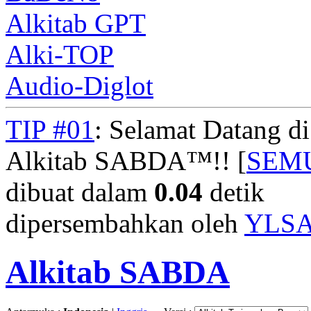
Alkitab GPT
Alki-TOP
Audio-Diglot
TIP #01
: Selamat Datang d
Alkitab SABDA™!! [
SEM
dibuat dalam
0.04
detik
dipersembahkan oleh
YLS
Alkitab SABDA