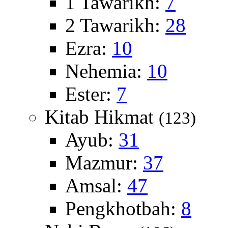
1 Tawarikh:
7
2 Tawarikh:
28
Ezra:
10
Nehemia:
10
Ester:
7
Kitab Hikmat
(123)
Ayub:
31
Mazmur:
37
Amsal:
47
Pengkhotbah:
8