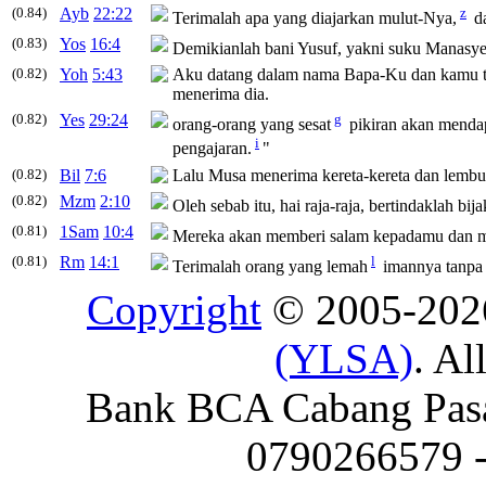
(0.84)
Ayb
22:22
z
Terimalah
apa yang diajarkan mulut-Nya,
da
(0.83)
Yos
16:4
Demikianlah bani Yusuf, yakni suku Manasy
(0.82)
Yoh
5:43
Aku datang dalam nama Bapa-Ku dan kamu 
menerima
dia.
(0.82)
Yes
29:24
g
orang-orang yang sesat
pikiran akan mendap
i
pengajaran.
"
(0.82)
Bil
7:6
Lalu Musa
menerima
kereta-kereta dan lemb
(0.82)
Mzm
2:10
Oleh sebab itu, hai raja-raja, bertindaklah bij
(0.81)
1Sam
10:4
Mereka akan memberi salam kepadamu dan m
(0.81)
Rm
14:1
l
Terimalah
orang yang lemah
imannya tanpa
Copyright
© 2005-20
(YLSA)
. Al
Bank BCA Cabang Pasar
0790266579 - 