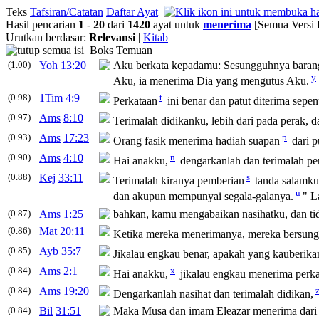
Teks
Tafsiran/Catatan
Daftar Ayat
Hasil pencarian
1
-
20
dari
1420
ayat untuk
menerima
[Semua Versi 
Urutkan berdasar:
Relevansi
|
Kitab
Boks Temuan
(1.00)
Yoh
13:20
Aku berkata kepadamu: Sesungguhnya baran
y
Aku, ia
menerima
Dia yang mengutus Aku.
(0.98)
1Tim
4:9
t
Perkataan
ini benar dan patut
diterima
sepen
(0.97)
Ams
8:10
Terimalah
didikanku, lebih dari pada perak, 
(0.93)
Ams
17:23
p
Orang fasik
menerima
hadiah suapan
dari p
(0.90)
Ams
4:10
n
Hai anakku,
dengarkanlah dan
terimalah
per
(0.88)
Kej
33:11
s
Terimalah
kiranya pemberian
tanda salamku
u
dan akupun mempunyai segala-galanya.
" L
(0.87)
Ams
1:25
bahkan, kamu mengabaikan nasihatku, dan t
(0.86)
Mat
20:11
Ketika mereka
menerimanya
, mereka bersung
(0.85)
Ayb
35:7
Jikalau engkau benar, apakah yang kauberik
(0.84)
Ams
2:1
x
Hai anakku,
jikalau engkau
menerima
perka
(0.84)
Ams
19:20
Dengarkanlah nasihat dan
terimalah
didikan,
(0.84)
Bil
31:51
Maka Musa dan imam Eleazar
menerima
dari