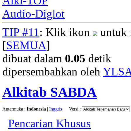
Alki-TOP
Audio-Diglot
TIP #11
: Klik ikon
untuk 
[
SEMUA
]
dibuat dalam
0.05
detik
dipersembahkan oleh
YLS
Alkitab SABDA
Antarmuka :
Indonesia
|
Inggris
Versi :
Pencarian Khusus