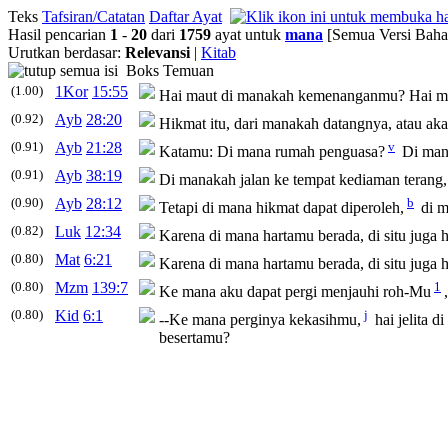
Teks
Tafsiran/Catatan
Daftar Ayat
Hasil pencarian
1
-
20
dari
1759
ayat untuk
mana
[Semua Versi Baha
Urutkan berdasar:
Relevansi
|
Kitab
Boks Temuan
(1.00)
1Kor
15:55
Hai maut di
manakah
kemenanganmu? Hai ma
(0.92)
Ayb
28:20
Hikmat itu, dari
manakah
datangnya, atau aka
(0.91)
Ayb
21:28
v
Katamu: Di
mana
rumah penguasa?
Di
man
(0.91)
Ayb
38:19
Di
manakah
jalan ke tempat kediaman terang,
(0.90)
Ayb
28:12
b
Tetapi di
mana
hikmat dapat diperoleh,
di
m
(0.82)
Luk
12:34
Karena di
mana
hartamu berada, di situ juga 
(0.80)
Mat
6:21
Karena di
mana
hartamu berada, di situ juga 
(0.80)
Mzm
139:7
1
Ke
mana
aku dapat pergi menjauhi roh-Mu
(0.80)
Kid
6:1
j
--Ke
mana
perginya kekasihmu,
hai jelita d
besertamu?