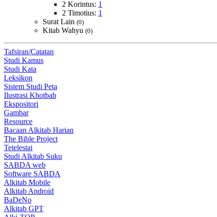
2 Korintus:
1
2 Timotius:
1
Surat Lain
(0)
Kitab Wahyu
(0)
Tafsiran/Catatan
Studi Kamus
Studi Kata
Leksikon
Sistem Studi Peta
Ilustrasi Khotbah
Ekspositori
Gambar
Resource
Bacaan Alkitab Harian
The Bible Project
Tetelestai
Studi Alkitab Suku
SABDA web
Software SABDA
Alkitab Mobile
Alkitab Android
BaDeNo
Alkitab GPT