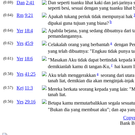
(0.69)
Dan
2:41
Dan seperti tuanku lihat kaki dan jari-jarinya
seperti besi, sesuai dengan yang tuanku lihat
(0.64)
Rm
9:21
Apakah tukang periuk tidak mempunyai hak
b
dipakai guna tujuan yang biasa?
(0.64)
Yer
18:4
Apabila bejana, yang sedang dibuatnya dari 
pemandangannya.
(0.62)
Yes
45:9
a
Celakalah orang yang berbantah
dengan Pe
yang telah dibuatnya: "Engkau tidak punya t
(0.61)
Yer
18:6
"Masakan Aku tidak dapat bertindak kepada k
r
demikianlah kamu di tangan-Ku,
hai kaum I
(0.58)
Yes
41:25
a
Aku telah menggerakkan
seorang dari utara
tanah
liat
, demikian dia akan menginjak-injak
(0.57)
Kej
11:3
Mereka berkata seorang kepada yang lain: "M
tanah
liat
.
(0.56)
Yes
29:16
Betapa kamu memutarbalikkan segala sesuat
"Bukan dia yang membuat aku"; dan apa yan
Copyr
Bank BC