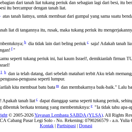
 sebagian dari tanah
liat
tukang periuk dan sebagian lagi dari besi, itu be
 besi itu bercampur dengan tanah
liat
.
1
atas tanah
liatnya
, untuk membuat dari gumpal yang sama suatu benda
tanah
liat
di tangannya itu, rusak, maka tukang periuk itu mengerjakann
b
c
mbentuknya;
dia tidak lain dari beling periuk
saja! Adakah tanah
lia
f
angan!
"
amu seperti tukang periuk ini, hai kaum Israel!, demikianlah firman
srael!
1
b
dan ia telah datang, dari sebelah matahari terbit Aku telah meman
 penguasa-penguasa seperti lumpur.
m
arilah kita membuat batu bata
dan membakarnya baik-baik." Lalu bat
c
u! Apakah tanah
liat
dapat dianggap sama seperti tukang periuk, sehi
e
g dibentuk berkata tentang yang membentuknya:
"Ia tidak tahu apa-a
ight
© 2005-2026
Yayasan Lembaga SABDA (YLSA)
. All Rights Re
A Cabang Pasar Legi Solo - No. Rekening: 0790266579 - a.n. Yulia 
Kontak
|
Partisipasi
|
Donasi