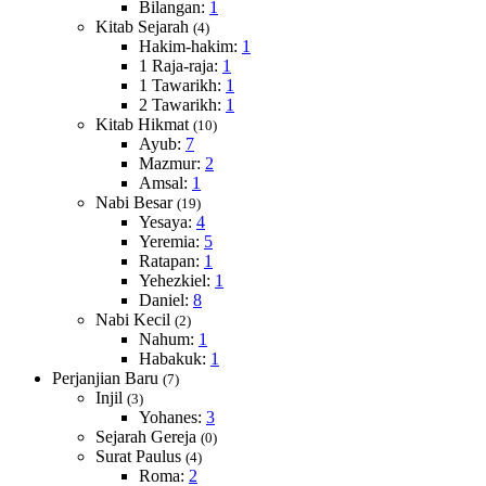
Bilangan:
1
Kitab Sejarah
(4)
Hakim-hakim:
1
1 Raja-raja:
1
1 Tawarikh:
1
2 Tawarikh:
1
Kitab Hikmat
(10)
Ayub:
7
Mazmur:
2
Amsal:
1
Nabi Besar
(19)
Yesaya:
4
Yeremia:
5
Ratapan:
1
Yehezkiel:
1
Daniel:
8
Nabi Kecil
(2)
Nahum:
1
Habakuk:
1
Perjanjian Baru
(7)
Injil
(3)
Yohanes:
3
Sejarah Gereja
(0)
Surat Paulus
(4)
Roma:
2