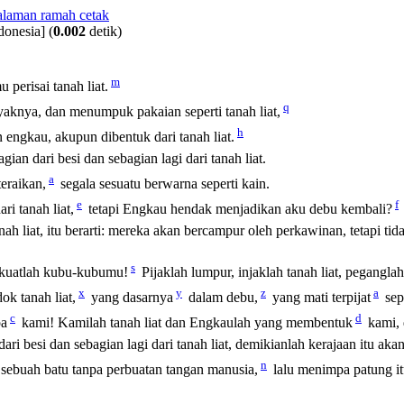
donesia]
(
0.002
detik)
m
mu perisai tanah
liat
.
q
aknya, dan menumpuk pakaian seperti tanah
liat
,
h
 engkau, akupun dibentuk dari tanah
liat
.
gian dari besi dan sebagian lagi dari tanah
liat
.
a
eraikan,
segala sesuatu berwarna seperti kain.
e
f
ari tanah
liat
,
tetapi Engkau hendak menjadikan aku debu kembali?
anah
liat
, itu berarti: mereka akan bercampur oleh perkawinan, tetapi ti
s
kuatlah kubu-kubumu!
Pijaklah lumpur, injaklah tanah
liat
, peganglah
x
y
z
a
ndok tanah
liat
,
yang dasarnya
dalam debu,
yang mati terpijat
sepe
c
d
pa
kami! Kamilah tanah
liat
dan Engkaulah yang membentuk
kami, 
 dari besi dan sebagian lagi dari tanah
liat
, demikianlah kerajaan itu aka
n
 sebuah batu tanpa perbuatan tangan manusia,
lalu menimpa patung it