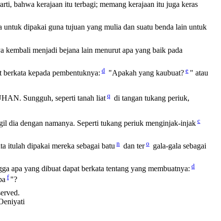
rarti, bahwa kerajaan itu terbagi; memang kerajaan itu juga keras
 untuk dipakai guna tujuan yang mulia dan suatu benda lain untuk
ya kembali menjadi bejana lain menurut apa yang baik pada
d
e
t
berkata kepada pembentuknya:
"Apakah yang kaubuat?
" atau
q
 TUHAN. Sungguh, seperti tanah
liat
di tangan tukang periuk,
c
ggil dia dengan namanya. Seperti tukang periuk menginjak-injak
n
o
a itulah dipakai mereka sebagai batu
dan ter
gala-gala sebagai
d
ngga apa yang dibuat dapat berkata tentang yang membuatnya:
f
pa
"?
served.
Oeniyati