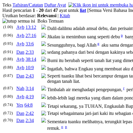
Teks
Tafsiran/Catatan
Daftar Ayat
Hasil pencarian
1
-
20
dari
47
ayat untuk
liat
[Semua Versi Bahasa In
Urutkan berdasar:
Relevansi
|
Kitab
Boks Temuan
(1.00)
Ayb
13:12
Dalil-dalilmu adalah amsal debu, dan perisai
(0.96)
Ayb
27:16
p
Jikalau ia menimbun uang seperti debu
bany
(0.95)
Ayb
33:6
g
Sesungguhnya, bagi Allah
aku sama dengan
(0.91)
Dan
2:33
sedang pahanya dari besi dengan kakinya seba
(0.88)
Ayb
38:14
Bumi itu berubah seperti tanah
liat
yang dimet
(0.88)
Ayb
10:9
Ingatlah, bahwa Engkau yang membuat aku d
(0.87)
Dan
2:43
Seperti tuanku lihat besi bercampur dengan t
dengan tanah
liat
.
(0.87)
Nah
3:14
r
Timbalah air menghadapi pengepungan,
per
(0.80)
Ayb
4:19
lebih-lebih lagi mereka yang diam dalam po
(0.74)
Yes
64:8
Tetapi sekarang, ya TUHAN, Engkaulah Ba
(0.72)
Dan
2:42
Tetapi sebagaimana jari-jari kaki itu sebagian
(0.70)
Dan
2:34
Sementara tuanku melihatnya, terungkit lepas
o
p
remuk.