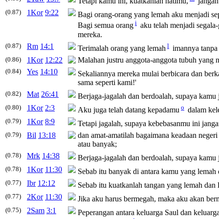
Tetapi kamu ini, kuatkanlah hatimu,
janga
(0.87)
1Kor
9:22
Bagi orang-orang yang
lemah
aku menjadi se
i
Bagi semua orang
aku telah menjadi segal
mereka.
(0.87)
Rm
14:1
l
Terimalah orang yang
lemah
imannya tanpa
(0.86)
1Kor
12:22
Malahan justru anggota-anggota tubuh yang
(0.84)
Yes
14:10
Sekaliannya mereka mulai berbicara dan berk
sama seperti kami!'
(0.82)
Mat
26:41
Berjaga-jagalah dan berdoalah, supaya kamu 
(0.80)
1Kor
2:3
o
Aku juga telah datang kepadamu
dalam
ke
(0.79)
1Kor
8:9
Tetapi jagalah, supaya kebebasanmu ini jang
(0.79)
Bil
13:18
dan amat-amatilah bagaimana keadaan negeri
atau banyak;
(0.78)
Mrk
14:38
Berjaga-jagalah dan berdoalah, supaya kamu 
(0.78)
1Kor
11:30
Sebab itu banyak di antara kamu yang
lemah
(0.77)
Ibr
12:12
Sebab itu kuatkanlah tangan yang
lemah
dan l
(0.77)
2Kor
11:30
Jika aku harus bermegah, maka aku akan be
(0.75)
2Sam
3:1
Peperangan antara keluarga Saul dan keluarga