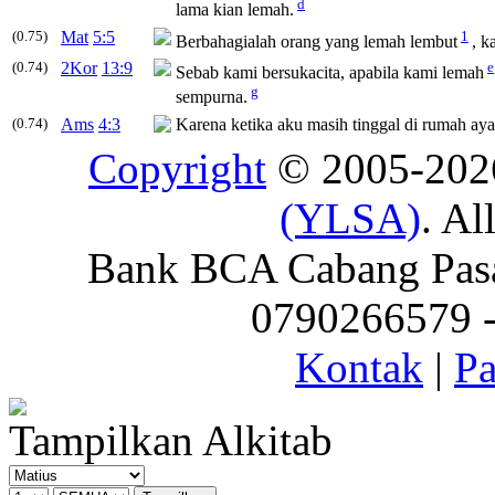
d
lama kian
lemah
.
(0.75)
Mat
5:5
1
Berbahagialah orang yang
lemah
lembut
, k
(0.74)
2Kor
13:9
e
Sebab kami bersukacita, apabila kami
lemah
g
sempurna.
(0.74)
Ams
4:3
Karena ketika aku masih tinggal di rumah ay
Copyright
© 2005-20
(YLSA)
. Al
Bank BCA Cabang Pasar
0790266579 - 
Kontak
|
Pa
Tampilkan Alkitab