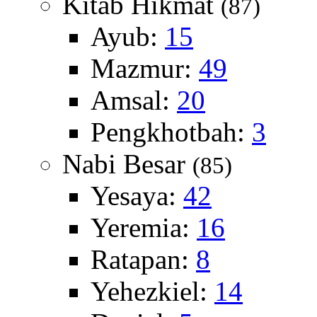
Kitab Hikmat
(87)
Ayub:
15
Mazmur:
49
Amsal:
20
Pengkhotbah:
3
Nabi Besar
(85)
Yesaya:
42
Yeremia:
16
Ratapan:
8
Yehezkiel:
14