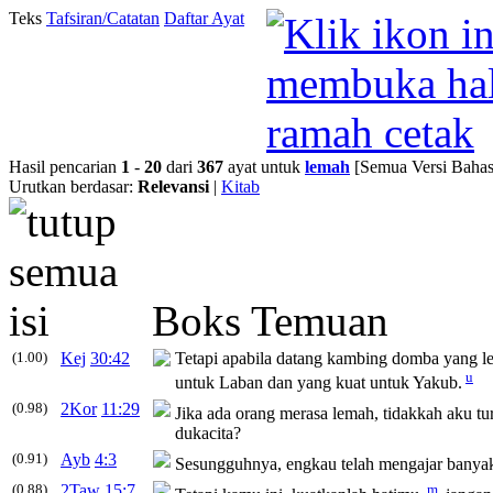
Teks
Tafsiran/Catatan
Daftar Ayat
Hasil pencarian
1
-
20
dari
367
ayat untuk
lemah
[Semua Versi Bahas
Urutkan berdasar:
Relevansi
|
Kitab
Boks Temuan
(1.00)
Kej
30:42
Tetapi apabila datang kambing domba yang
l
u
untuk Laban dan yang kuat untuk Yakub.
(0.98)
2Kor
11:29
Jika ada orang merasa
lemah
, tidakkah aku t
dukacita?
(0.91)
Ayb
4:3
Sesungguhnya, engkau telah mengajar banya
(0.88)
2Taw
15:7
m