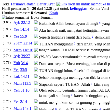
Teks
Tafsiran/Catatan
Daftar Ayat
Hasil pencarian
1
-
20
dari
1226
ayat untuk
ketinggian
[Semua Versi
Urutkan berdasar:
Relevansi
|
Kitab
Boks Temuan
(1.00)
Ayb
22:12
e
Bukankah Allah bersemayam di langit
yan
(0.98)
Yes
14:14
Aku hendak naik mengatasi
ketinggian
awan-
(0.80)
Yes
55:9
r
Seperti
tingginya
langit dari bumi,
demikian
(0.76)
2Sam
22:14
c
TUHAN mengguntur
dari langit, Yang
Mah
(0.74)
Mzm
118:16
tangan kanan TUHAN berkuasa
meninggika
(0.74)
Ayb
39:27
(39-30) Atas perintahmukah rajawali terba
(0.73)
Yoh
3:14
Dan sama seperti Musa
meninggikan
ular di 
(0.73)
Yes
33:5
w
TUHAN
tinggi
luhur,
sebab Ia tinggal di 
(0.73)
Luk
14:11
Sebab barangsiapa
meninggikan
diri, ia akan
(0.72)
Mzm
113:5
y
Siapakah seperti TUHAN, Allah
kita, yang
(0.72)
Yeh
31:10
Oleh sebab itu beginilah firman Tuhan ALL
c
ia menjadi sombong
karena
ketinggiannya
,
(0.70)
Yes
2:14
untuk menghukum semua gunung yang
tingg
(0.70)
Mzm
148:1
u
v
Haleluya!
Pujilah TUHAN di sorga,
puji