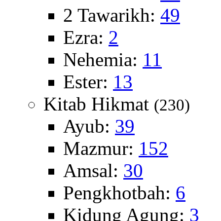
2 Tawarikh:
49
Ezra:
2
Nehemia:
11
Ester:
13
Kitab Hikmat
(230)
Ayub:
39
Mazmur:
152
Amsal:
30
Pengkhotbah:
6
Kidung Agung:
3