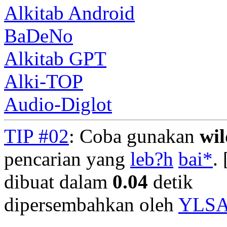
Alkitab Android
BaDeNo
Alkitab GPT
Alki-TOP
Audio-Diglot
TIP #02
: Coba gunakan
wi
pencarian yang
leb?h
bai*
. 
dibuat dalam
0.04
detik
dipersembahkan oleh
YLS