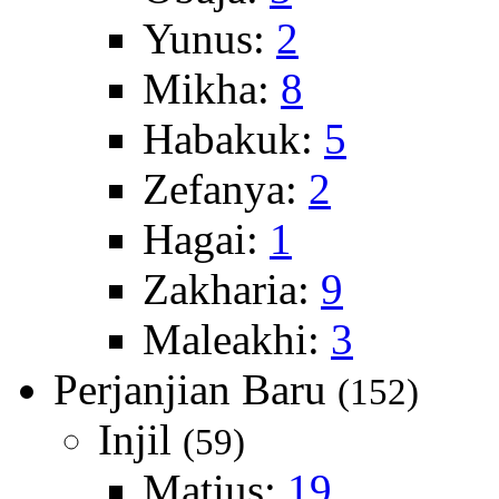
Yunus:
2
Mikha:
8
Habakuk:
5
Zefanya:
2
Hagai:
1
Zakharia:
9
Maleakhi:
3
Perjanjian Baru
(152)
Injil
(59)
Matius:
19