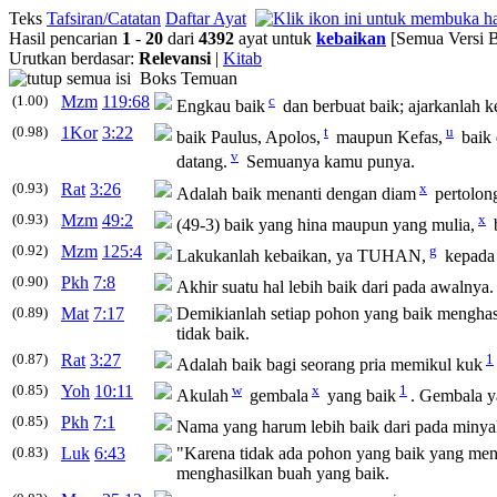
Teks
Tafsiran/Catatan
Daftar Ayat
Hasil pencarian
1
-
20
dari
4392
ayat untuk
kebaikan
[Semua Versi B
Urutkan berdasar:
Relevansi
|
Kitab
Boks Temuan
(1.00)
Mzm
119:68
c
Engkau
baik
dan berbuat
baik
; ajarkanlah 
(0.98)
1Kor
3:22
t
u
baik
Paulus, Apolos,
maupun Kefas,
baik
v
datang.
Semuanya kamu punya.
(0.93)
Rat
3:26
x
Adalah
baik
menanti dengan diam
pertolo
(0.93)
Mzm
49:2
x
(49-3)
baik
yang hina maupun yang mulia,
(0.92)
Mzm
125:4
g
Lakukanlah
kebaikan
, ya TUHAN,
kepada
(0.90)
Pkh
7:8
Akhir suatu hal lebih
baik
dari pada awalnya.
(0.89)
Mat
7:17
Demikianlah setiap pohon yang
baik
menghas
tidak
baik
.
(0.87)
Rat
3:27
1
Adalah
baik
bagi seorang pria memikul kuk
(0.85)
Yoh
10:11
w
x
1
Akulah
gembala
yang
baik
. Gembala 
(0.85)
Pkh
7:1
Nama yang harum lebih
baik
dari pada minya
(0.83)
Luk
6:43
"Karena tidak ada pohon yang
baik
yang meng
menghasilkan buah yang
baik
.