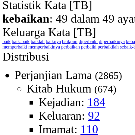
Statistik Kata [TB]
kebaikan
: 49 dalam 49 aya
Keluarga Kata [TB]
baik
baik-baik
baiklah
baiknya
baikpun
diperbaiki
diperbaikinya
keba
memperbaiki
memperbaikinya
perbaikan
perbaiki
perbaikilah
sebaik-
Distribusi
Perjanjian Lama
(2865)
Kitab Hukum
(674)
Kejadian:
184
Keluaran:
92
Imamat:
110