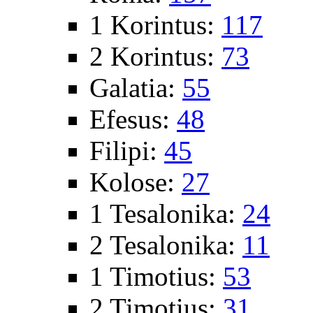
1 Korintus:
117
2 Korintus:
73
Galatia:
55
Efesus:
48
Filipi:
45
Kolose:
27
1 Tesalonika:
24
2 Tesalonika:
11
1 Timotius:
53
2 Timotius:
31