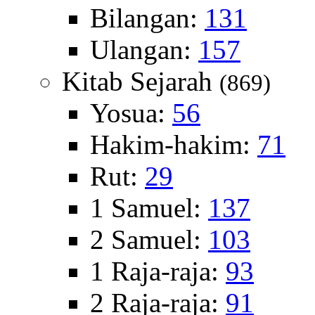
Bilangan:
131
Ulangan:
157
Kitab Sejarah
(869)
Yosua:
56
Hakim-hakim:
71
Rut:
29
1 Samuel:
137
2 Samuel:
103
1 Raja-raja:
93
2 Raja-raja:
91