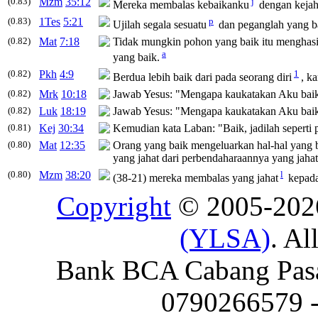
(0.83)
Mzm
35:12
j
Mereka membalas
kebaikanku
dengan kejah
(0.83)
1Tes
5:21
p
Ujilah segala sesuatu
dan peganglah yang
b
(0.82)
Mat
7:18
Tidak mungkin pohon yang
baik
itu menghasi
a
yang
baik
.
(0.82)
Pkh
4:9
1
Berdua lebih
baik
dari pada seorang diri
, k
(0.82)
Mrk
10:18
Jawab Yesus:
"Mengapa kaukatakan Aku
bai
(0.82)
Luk
18:19
Jawab Yesus:
"Mengapa kaukatakan Aku
bai
(0.81)
Kej
30:34
Kemudian kata Laban: "
Baik
, jadilah seperti
(0.80)
Mat
12:35
Orang yang
baik
mengeluarkan hal-hal yang
yang jahat dari perbendaharaannya yang jahat
(0.80)
Mzm
38:20
l
(38-21) mereka membalas yang jahat
kepada
Copyright
© 2005-20
(YLSA)
. Al
Bank BCA Cabang Pasar
0790266579 - 