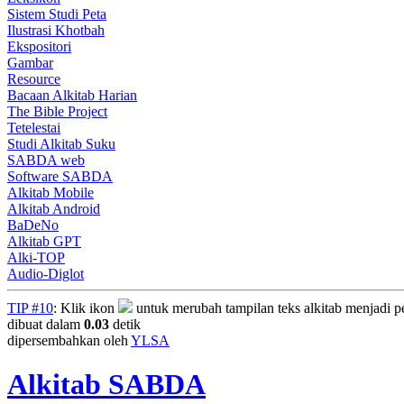
Sistem Studi Peta
Ilustrasi Khotbah
Ekspositori
Gambar
Resource
Bacaan Alkitab Harian
The Bible Project
Tetelestai
Studi Alkitab Suku
SABDA web
Software SABDA
Alkitab Mobile
Alkitab Android
BaDeNo
Alkitab GPT
Alki-TOP
Audio-Diglot
TIP #10
: Klik ikon
untuk merubah tampilan teks alkitab menjadi per
dibuat dalam
0.03
detik
dipersembahkan oleh
YLSA
Alkitab SABDA