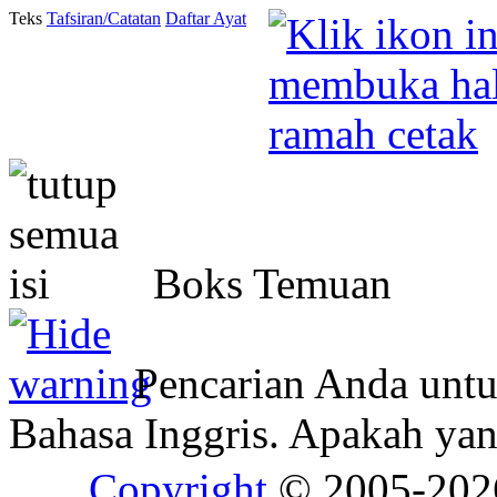
Teks
Tafsiran/Catatan
Daftar Ayat
Boks Temuan
Pencarian Anda unt
Bahasa Inggris. Apakah y
Copyright
© 2005-20