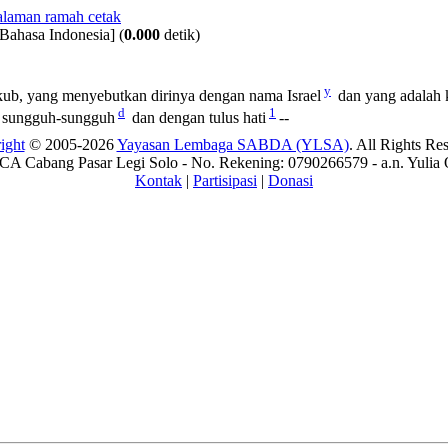
Bahasa Indonesia]
(
0.000
detik)
y
kub, yang menyebutkan dirinya dengan nama Israel
dan yang adalah 
d
1
an sungguh-sungguh
dan dengan tulus hati
--
ight
© 2005-2026
Yayasan Lembaga SABDA (YLSA)
. All Rights Re
A Cabang Pasar Legi Solo - No. Rekening: 0790266579 - a.n. Yulia 
Kontak
|
Partisipasi
|
Donasi