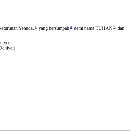
z
a
b
keturunan Yehuda,
yang bersumpah
demi nama TUHAN
dan
served.
Oeniyati