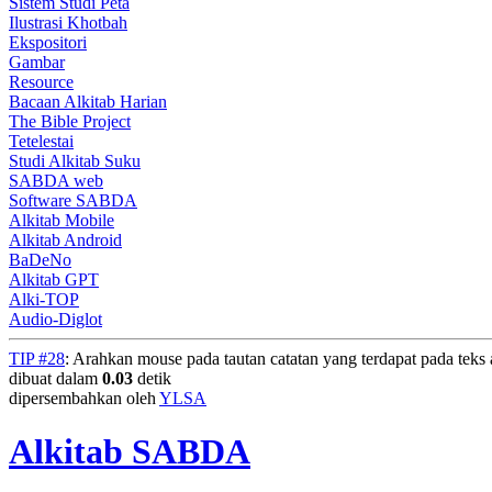
Sistem Studi Peta
Ilustrasi Khotbah
Ekspositori
Gambar
Resource
Bacaan Alkitab Harian
The Bible Project
Tetelestai
Studi Alkitab Suku
SABDA web
Software SABDA
Alkitab Mobile
Alkitab Android
BaDeNo
Alkitab GPT
Alki-TOP
Audio-Diglot
TIP #28
: Arahkan mouse pada tautan catatan yang terdapat pada teks a
dibuat dalam
0.03
detik
dipersembahkan oleh
YLSA
Alkitab SABDA