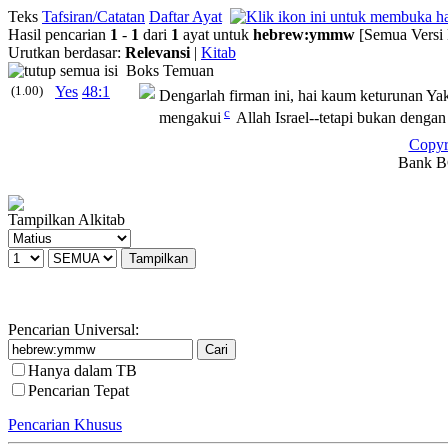
Teks
Tafsiran/Catatan
Daftar Ayat
Hasil pencarian
1
-
1
dari
1
ayat untuk
hebrew
:
ymmw
[Semua Versi 
Urutkan berdasar:
Relevansi
|
Kitab
Boks Temuan
(1.00)
Yes
48:1
Dengarlah firman ini, hai kaum keturunan Ya
c
mengakui
Allah Israel--tetapi bukan deng
Copyr
Bank BC
Tampilkan Alkitab
Pencarian Universal:
Hanya dalam TB
Pencarian Tepat
Pencarian Khusus