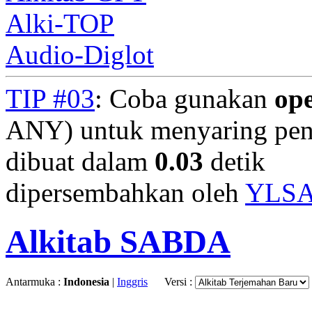
Alki-TOP
Audio-Diglot
TIP #03
: Coba gunakan
op
ANY) untuk menyaring penc
dibuat dalam
0.03
detik
dipersembahkan oleh
YLS
Alkitab SABDA
Antarmuka :
Indonesia
|
Inggris
Versi :