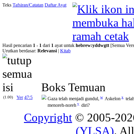
Teks
Tafsiran/Catatan
Daftar Ayat
Hasil pencarian
1
-
1
dari
1
ayat untuk
hebrew
:
yddwgtt
[Semua Vers
Urutkan berdasar:
Relevansi
|
Kitab
Boks Temuan
(1.00)
Yer
47:5
w
x
Gaza telah menjadi gundul,
Askelon
tela
y
menoreh-noreh
diri?
Copyright
© 2005-20
(YLSA)
. Al