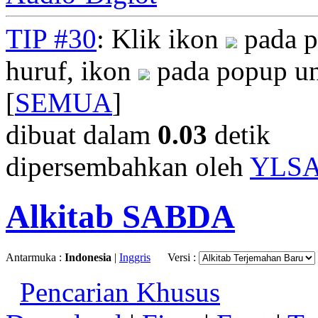
TIP #30
: Klik ikon
pada p
huruf, ikon
pada popup un
[
SEMUA
]
dibuat dalam
0.03
detik
dipersembahkan oleh
YLS
Alkitab SABDA
Antarmuka :
Indonesia
|
Inggris
Versi :
Pencarian Khusus