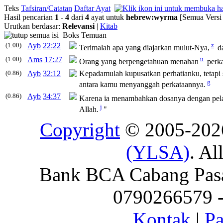
Teks
Tafsiran/Catatan
Daftar Ayat
Hasil pencarian
1
-
4
dari
4
ayat untuk
hebrew
:
wyrma
[Semua Versi
Urutkan berdasar:
Relevansi
|
Kitab
Boks Temuan
(1.00)
Ayb
22:22
z
Terimalah apa yang diajarkan mulut-Nya,
da
(1.00)
Ams
17:27
u
Orang yang berpengetahuan menahan
perk
(0.86)
Ayb
32:12
Kepadamulah kupusatkan perhatianku, tetapi
g
antara kamu menyanggah perkataannya.
(0.86)
Ayb
34:37
Karena ia menambahkan dosanya dengan pel
j
Allah.
"
Copyright
© 2005-20
(YLSA)
. Al
Bank BCA Cabang Pasar
0790266579 - 
Kontak
|
Pa