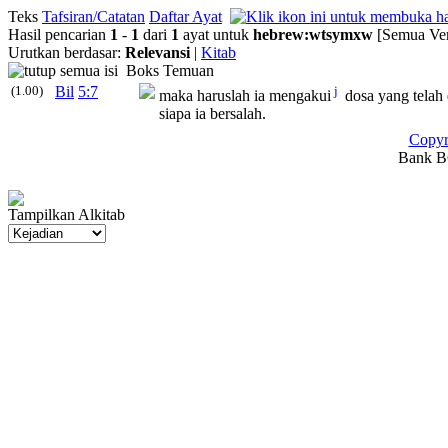
Teks
Tafsiran/Catatan
Daftar Ayat
Hasil pencarian
1
-
1
dari
1
ayat untuk
hebrew
:
wtsymxw
[Semua Ver
Urutkan berdasar:
Relevansi
|
Kitab
Boks Temuan
(1.00)
Bil
5:7
j
maka haruslah ia mengakui
dosa yang telah
siapa ia bersalah.
Copyr
Bank BC
Tampilkan Alkitab