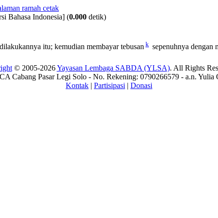
si Bahasa Indonesia]
(
0.000
detik)
k
 dilakukannya itu; kemudian membayar tebusan
sepenuhnya dengan m
ight
© 2005-2026
Yayasan Lembaga SABDA (YLSA)
. All Rights Re
A Cabang Pasar Legi Solo - No. Rekening: 0790266579 - a.n. Yulia 
Kontak
|
Partisipasi
|
Donasi