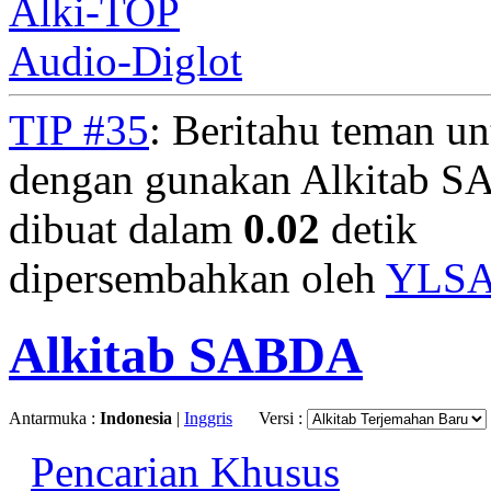
Alki-TOP
Audio-Diglot
TIP #35
: Beritahu teman u
dengan gunakan Alkitab S
dibuat dalam
0.02
detik
dipersembahkan oleh
YLS
Alkitab SABDA
Antarmuka :
Indonesia
|
Inggris
Versi :
Pencarian Khusus