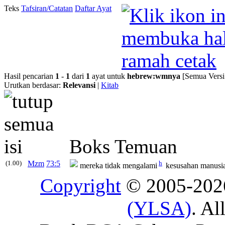
Teks
Tafsiran/Catatan
Daftar Ayat
Hasil pencarian
1
-
1
dari
1
ayat untuk
hebrew
:
wmnya
[Semua Versi
Urutkan berdasar:
Relevansi
|
Kitab
Boks Temuan
(1.00)
Mzm
73:5
h
mereka tidak mengalami
kesusahan manusia,
Copyright
© 2005-20
(YLSA)
. Al