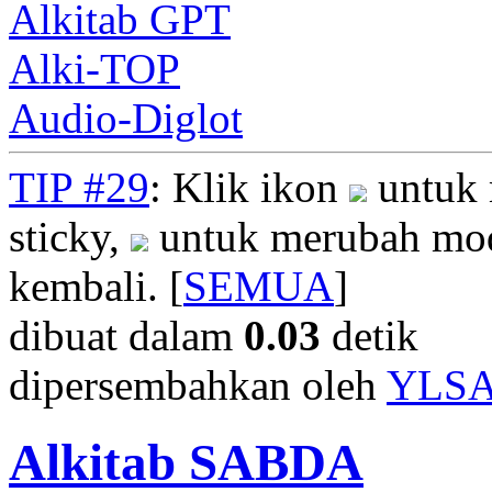
Alkitab GPT
Alki-TOP
Audio-Diglot
TIP #29
: Klik ikon
untuk 
sticky,
untuk merubah mod
kembali. [
SEMUA
]
dibuat dalam
0.03
detik
dipersembahkan oleh
YLS
Alkitab SABDA