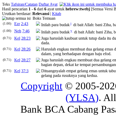
Teks
Tafsiran/Catatan
Daftar Ayat
Hasil pencarian
1
-
6
dari
6
ayat untuk
hebrew
:
twebj
[Semua Versi B
Urutkan berdasar:
Relevansi
|
Kitab
Boks Temuan
(1.00)
Ezr
2:43
j
Inilah para budak
di bait Allah: bani Ziha, b
(1.00)
Neh
7:46
y
Inilah para budak
di bait Allah: bani Ziha, 
(0.71)
Kel
28:23
Juga haruslah kaubuat untuk tutup dada itu d
dada.
(0.71)
Kel
28:26
Haruslah engkau membuat dua gelang emas da
dalam, yang berhadapan dengan baju efod.
(0.71)
Kel
28:27
Juga haruslah engkau membuat dua gelang em
bagian depan, dekat ke tempat persambunganny
(0.71)
Kel
37:3
Dituangnyalah empat gelang emas untuk tabut
gelang pada rusuknya yang kedua.
Copyright
© 2005-20
(YLSA)
. Al
Bank BCA Cabang Pasar