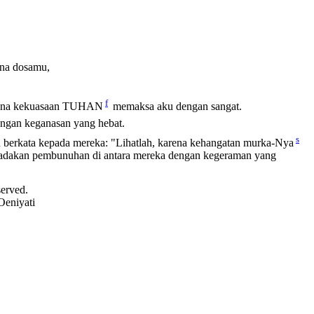
rena dosamu,
f
rena kekuasaan TUHAN
memaksa aku dengan sangat.
dengan keganasan yang hebat.
s
 berkata kepada mereka: "Lihatlah, karena kehangatan murka-Nya
dakan pembunuhan di antara mereka dengan kegeraman yang
served.
Oeniyati