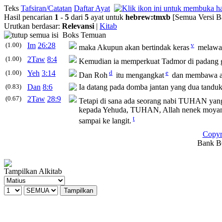
Teks
Tafsiran/Catatan
Daftar Ayat
Hasil pencarian
1
-
5
dari
5
ayat untuk
hebrew
:
tmxb
[Semua Versi B
Urutkan berdasar:
Relevansi
|
Kitab
Boks Temuan
(1.00)
Im
26:28
v
maka Akupun akan bertindak keras
melawan
(1.00)
2Taw
8:4
Kemudian ia memperkuat Tadmor di padang g
(1.00)
Yeh
3:14
d
e
Dan Roh
itu mengangkat
dan membawa aku
(0.83)
Dan
8:6
Ia datang pada domba jantan yang dua tanduk
(0.67)
2Taw
28:9
Tetapi di sana ada seorang nabi TUHAN yang
kepada Yehuda, TUHAN, Allah nenek moyang
t
sampai ke langit.
Copyr
Bank BC
Tampilkan Alkitab