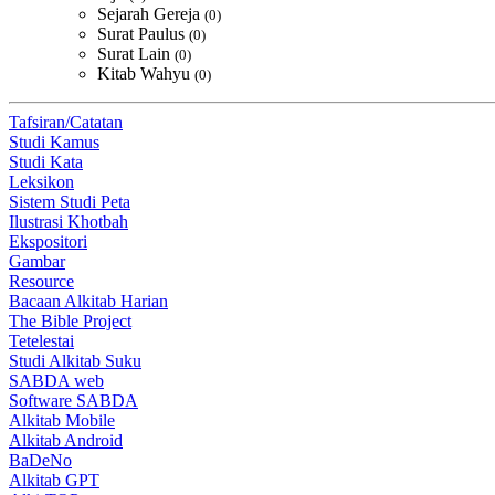
Sejarah Gereja
(0)
Surat Paulus
(0)
Surat Lain
(0)
Kitab Wahyu
(0)
Tafsiran/Catatan
Studi Kamus
Studi Kata
Leksikon
Sistem Studi Peta
Ilustrasi Khotbah
Ekspositori
Gambar
Resource
Bacaan Alkitab Harian
The Bible Project
Tetelestai
Studi Alkitab Suku
SABDA web
Software SABDA
Alkitab Mobile
Alkitab Android
BaDeNo
Alkitab GPT