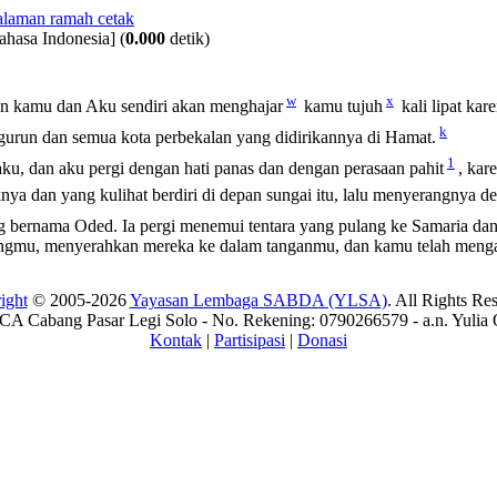
ahasa Indonesia]
(
0.000
detik)
w
x
 kamu dan Aku sendiri akan menghajar
kamu tujuh
kali lipat ka
k
urun dan semua kota perbekalan yang didirikannya di Hamat.
1
, dan aku pergi dengan hati panas dan dengan perasaan pahit
, ka
nya dan yang kulihat berdiri di depan sungai itu, lalu menyerangnya 
 bernama Oded. Ia pergi menemui tentara yang pulang ke Samaria dan
mu, menyerahkan mereka ke dalam tanganmu, dan kamu telah menga
ight
© 2005-2026
Yayasan Lembaga SABDA (YLSA)
. All Rights Re
A Cabang Pasar Legi Solo - No. Rekening: 0790266579 - a.n. Yulia 
Kontak
|
Partisipasi
|
Donasi