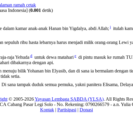
asa Indonesia]
(
0.001
detik)
j
lam kamar anak-anak Hanan bin Yigdalya, abdi Allah;
itulah kam
n sepuluh ribu hasta lebarnya harus menjadi milik orang-orang Lewi y
d
e
aja-raja Yehuda
untuk dewa matahari
di pintu masuk ke rumah TUH
ahari dibakarnya dengan api.
h menuju bilik Yohanan bin Elyasib, dan di sana ia bermalam dengan ti
idak setia.
Di sana tampak duduk semua pemuka, yakni panitera Elisama, Delaya
ight
© 2005-2026
Yayasan Lembaga SABDA (YLSA)
. All Rights Re
A Cabang Pasar Legi Solo - No. Rekening: 0790266579 - a.n. Yulia 
Kontak
|
Partisipasi
|
Donasi