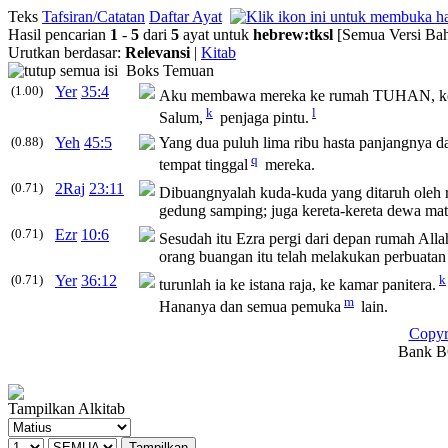
Teks
Tafsiran/Catatan
Daftar Ayat
Hasil pencarian
1
-
5
dari
5
ayat untuk
hebrew
:
tksl
[Semua Versi Bah
Urutkan berdasar:
Relevansi
|
Kitab
Boks Temuan
(1.00)
Yer
35:4
Aku membawa mereka ke rumah TUHAN, ke da
k
l
Salum,
penjaga pintu.
(0.88)
Yeh
45:5
Yang dua puluh lima ribu hasta panjangnya da
q
tempat tinggal
mereka.
(0.71)
2Raj
23:11
Dibuangnyalah kuda-kuda yang ditaruh oleh r
gedung samping; juga kereta-kereta dewa mat
(0.71)
Ezr
10:6
Sesudah itu Ezra pergi dari depan rumah Alla
orang buangan itu telah melakukan perbuatan t
(0.71)
Yer
36:12
k
turunlah ia ke istana raja, ke kamar panitera.
m
Hananya dan semua pemuka
lain.
Copyr
Bank BC
Tampilkan Alkitab