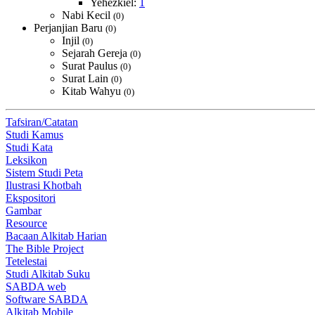
Yehezkiel:
1
Nabi Kecil
(0)
Perjanjian Baru
(0)
Injil
(0)
Sejarah Gereja
(0)
Surat Paulus
(0)
Surat Lain
(0)
Kitab Wahyu
(0)
Tafsiran/Catatan
Studi Kamus
Studi Kata
Leksikon
Sistem Studi Peta
Ilustrasi Khotbah
Ekspositori
Gambar
Resource
Bacaan Alkitab Harian
The Bible Project
Tetelestai
Studi Alkitab Suku
SABDA web
Software SABDA
Alkitab Mobile