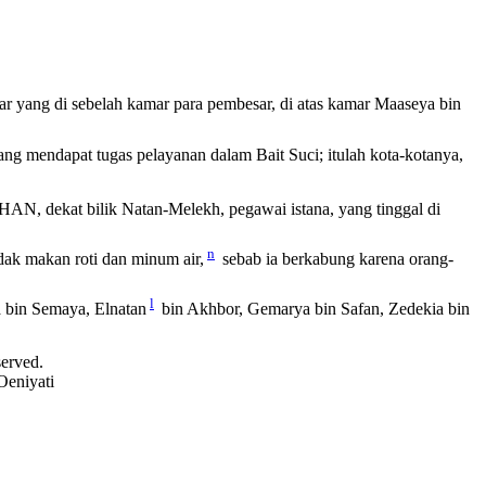
ar yang di sebelah kamar para pembesar, di atas kamar Maaseya bin
ang mendapat tugas pelayanan dalam Bait Suci; itulah kota-kotanya,
AN, dekat bilik Natan-Melekh, pegawai istana, yang tinggal di
n
dak makan roti dan minum air,
sebab ia berkabung karena orang-
l
 bin Semaya, Elnatan
bin Akhbor, Gemarya bin Safan, Zedekia bin
served.
Oeniyati