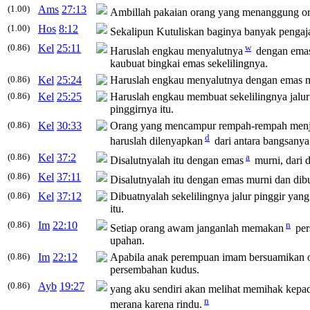
(1.00)
Ams
27:13
Ambillah pakaian orang yang menanggung oran
(1.00)
Hos
8:12
Sekalipun Kutuliskan baginya banyak pengaja
(0.86)
Kel
25:11
w
Haruslah engkau menyalutnya
dengan emas 
kaubuat bingkai emas sekelilingnya.
(0.86)
Kel
25:24
Haruslah engkau menyalutnya dengan emas m
(0.86)
Kel
25:25
Haruslah engkau membuat sekelilingnya jalur 
pinggirnya itu.
(0.86)
Kel
30:33
Orang yang mencampur rempah-rempah menj
d
haruslah dilenyapkan
dari antara bangsanya
(0.86)
Kel
37:2
a
Disalutnyalah itu dengan emas
murni, dari d
(0.86)
Kel
37:11
Disalutnyalah itu dengan emas murni dan dib
(0.86)
Kel
37:12
Dibuatnyalah sekelilingnya jalur pinggir yang
itu.
(0.86)
Im
22:10
n
Setiap orang awam janganlah memakan
per
upahan.
(0.86)
Im
22:12
Apabila anak perempuan imam bersuamikan o
persembahan kudus.
(0.86)
Ayb
19:27
yang aku sendiri akan melihat memihak kepa
n
merana karena rindu.