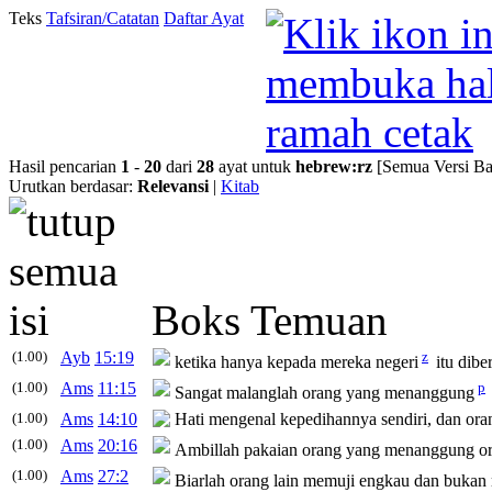
Teks
Tafsiran/Catatan
Daftar Ayat
Hasil pencarian
1
-
20
dari
28
ayat untuk
hebrew
:
rz
[Semua Versi Ba
Urutkan berdasar:
Relevansi
|
Kitab
Boks Temuan
(1.00)
Ayb
15:19
z
ketika hanya kepada mereka negeri
itu dibe
(1.00)
Ams
11:15
p
Sangat malanglah orang yang menanggung
(1.00)
Ams
14:10
Hati mengenal kepedihannya sendiri, dan oran
(1.00)
Ams
20:16
Ambillah pakaian orang yang menanggung oran
(1.00)
Ams
27:2
Biarlah orang lain memuji engkau dan bukan