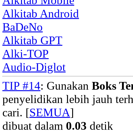
Alkitab Mobile
Alkitab Android
BaDeNo
Alkitab GPT
Alki-TOP
Audio-Diglot
TIP #14
: Gunakan
Boks T
penyelidikan lebih jauh te
cari. [
SEMUA
]
dibuat dalam
0.03
detik