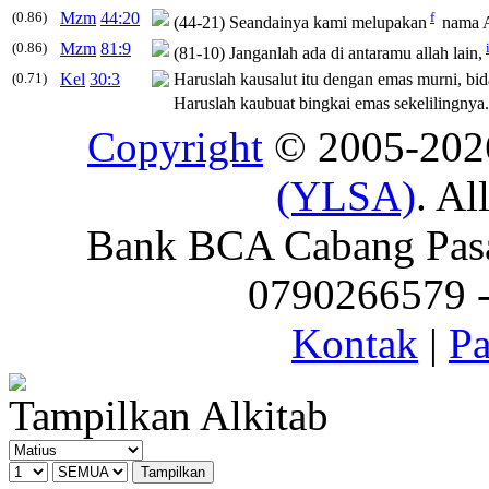
(0.86)
Mzm
44:20
f
(44-21) Seandainya kami melupakan
nama A
(0.86)
Mzm
81:9
(81-10) Janganlah ada di antaramu allah lain,
(0.71)
Kel
30:3
Haruslah kausalut itu dengan emas murni, bid
Haruslah kaubuat bingkai emas sekelilingnya.
Copyright
© 2005-20
(YLSA)
. Al
Bank BCA Cabang Pasar
0790266579 - 
Kontak
|
Pa
Tampilkan Alkitab