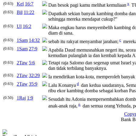
(0.63)
Kel
16:7
x
Dan besok pagi kamu melihat kemuliaan
TU
(0.63)
Bil
11:22
Dapatkah sekian banyak kambing domba dan 
sehingga mereka mendapat cukup?"
(0.63)
Ul
16:2
Maka engkau harus menyembelih kambing do
diam di sana.
(0.63)
1Sam
14:32
c
sebab itu rakyat menyambar jarahan;
mereka
(0.63)
1Sam
27:9
Apabila Daud memusnahkan negeri itu, seora
kemudian pulanglah ia dan kembali kepada A
(0.63)
2Taw
5:6
Tetapi raja Salomo dan segenap umat Israel 
dan tidak terbilang banyaknya.
(0.63)
2Taw
32:29
Ia mendirikan kota-kota, memperoleh banyak
(0.63)
2Taw
35:9
d
Lalu Konanya
dan kedua saudaranya, Semay
ribu ekor kambing domba sebagai korban Paska
(0.50)
1Raj
1:9
Sesudah itu Adonia mempersembahkan domba,
n
anak-anak raja,
dan semua orang Yehuda, p
Copyr
Bank BC