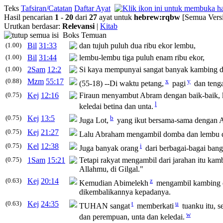
Teks
Tafsiran/Catatan
Daftar Ayat
Hasil pencarian
1
-
20
dari
27
ayat untuk
hebrew
:
rqbw
[Semua Versi
Urutkan berdasar:
Relevansi
|
Kitab
Boks Temuan
(1.00)
Bil
31:33
dan tujuh puluh dua ribu ekor lembu,
(1.00)
Bil
31:44
lembu-lembu tiga puluh enam ribu ekor,
(1.00)
2Sam
12:2
Si kaya mempunyai sangat banyak kambing d
(0.88)
Mzm
55:17
x
y
(55-18) --Di waktu petang,
pagi
dan teng
(0.75)
Kej
12:16
Firaun menyambut Abram dengan baik-baik, k
l
keledai betina dan unta.
(0.75)
Kej
13:5
b
Juga Lot,
yang ikut bersama-sama dengan
(0.75)
Kej
21:27
Lalu Abraham mengambil domba dan lembu da
(0.75)
Kel
12:38
i
Juga banyak orang
dari berbagai-bagai bang
(0.75)
1Sam
15:21
Tetapi rakyat mengambil dari jarahan itu k
Allahmu, di Gilgal."
(0.63)
Kej
20:14
z
Kemudian Abimelekh
mengambil kambing d
dikembalikannya kepadanya.
(0.63)
Kej
24:35
t
u
TUHAN sangat
memberkati
tuanku itu, s
w
dan perempuan, unta dan keledai.