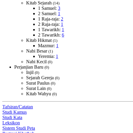
Kitab Sejarah
(14)
1 Samuel:
3
2 Samuel:
1
1 Raja-raja:
2
2 Raja-raja:
1
1 Tawarikh:
1
2 Tawarikh:
6
Kitab Hikmat
(1)
Mazmur:
1
Nabi Besar
(1)
Yeremia:
1
Nabi Kecil
(0)
Perjanjian Baru
(0)
Injil
(0)
Sejarah Gereja
(0)
Surat Paulus
(0)
Surat Lain
(0)
Kitab Wahyu
(0)
Tafsiran/Catatan
Studi Kamus
Studi Kata
Leksikon
Sistem Studi Peta