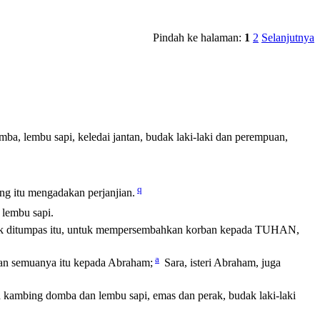
Pindah ke halaman:
1
2
Selanjutnya
, lembu sapi, keledai jantan, budak laki-laki dan perempuan,
q
 itu mengadakan perjanjian.
 lembu sapi.
ntuk ditumpas itu, untuk mempersembahkan korban kepada TUHAN,
a
an semuanya itu kepada Abraham;
Sara, isteri Abraham, juga
mbing domba dan lembu sapi, emas dan perak, budak laki-laki