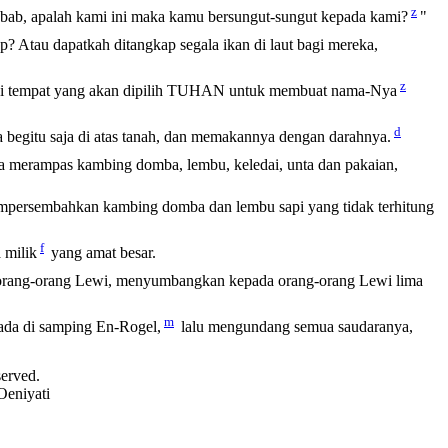
z
ab, apalah kami ini maka kamu bersungut-sungut kepada kami?
"
 Atau dapatkah ditangkap segala ikan di laut bagi mereka,
z
di tempat yang akan dipilih TUHAN untuk membuat nama-Nya
d
egitu saja di atas tanah, dan memakannya dengan darahnya.
ia merampas kambing domba, lembu, keledai, unta dan pakaian,
 mempersembahkan kambing domba dan lembu sapi yang tidak terhitung
f
 milik
yang amat besar.
rang-orang Lewi, menyumbangkan kepada orang-orang Lewi lima
m
ada di samping En-Rogel,
lalu mengundang semua saudaranya,
served.
Oeniyati