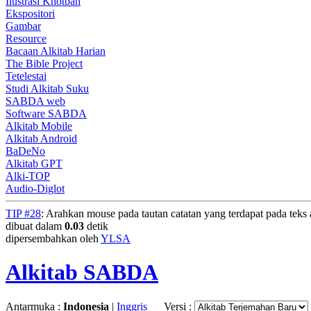
Ilustrasi Khotbah
Ekspositori
Gambar
Resource
Bacaan Alkitab Harian
The Bible Project
Tetelestai
Studi Alkitab Suku
SABDA web
Software SABDA
Alkitab Mobile
Alkitab Android
BaDeNo
Alkitab GPT
Alki-TOP
Audio-Diglot
TIP #28
: Arahkan mouse pada tautan catatan yang terdapat pada teks a
dibuat dalam
0.03
detik
dipersembahkan oleh
YLSA
Alkitab SABDA
Antarmuka :
Indonesia
|
Inggris
Versi :