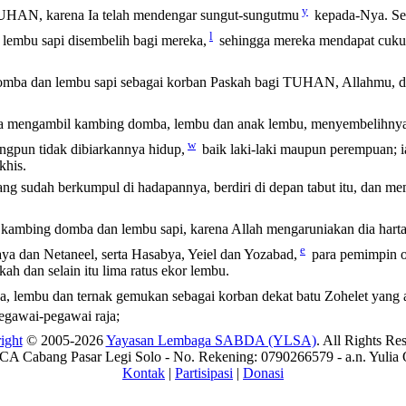
y
HAN, karena Ia telah mendengar sungut-sungutmu
kepada-Nya. Seb
l
lembu sapi disembelih bagi mereka,
sehingga mereka mendapat cukup?
mba dan lembu sapi sebagai korban Paskah bagi TUHAN, Allahmu, 
 mengambil kambing domba, lembu dan anak lembu, menyembelihnya b
w
ngpun tidak dibiarkannya hidup,
baik laki-laki maupun perempuan; 
khis.
yang sudah berkumpul di hadapannya, berdiri di depan tabut itu, dan
 kambing domba dan lembu sapi, karena Allah mengaruniakan dia harta
e
a dan Netaneel, serta Hasabya, Yeiel dan Yozabad,
para pemimpin o
h dan selain itu lima ratus ekor lembu.
 lembu dan ternak gemukan sebagai korban dekat batu Zohelet yang 
egawai-pegawai raja;
ight
© 2005-2026
Yayasan Lembaga SABDA (YLSA)
. All Rights Re
A Cabang Pasar Legi Solo - No. Rekening: 0790266579 - a.n. Yulia 
Kontak
|
Partisipasi
|
Donasi