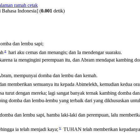
 Bahasa Indonesia]
(
0.001
detik)
omba dan lembu sapi;
z
ah
hari aku cemas dan menangis; dan Ia mendengar suaraku.
arena ia mengingini perempuan itu, dan Abram mendapat kambing domba
 Abram, mempunyai domba dan lembu dan kemah.
n memberikan semuanya itu kepada Abimelekh, kemudian kedua orang
sa turut dengan mereka; lagi sangat banyak ternak kambing domba dan
ambing domba dan lembu-lembu yang terbaik dari yang dikhususkan u
omba dan lembu sapi, hamba laki-laki dan perempuan, lalu memberik
v
ehingga ia telah menjadi kaya;
TUHAN telah memberikan kepadanya ka