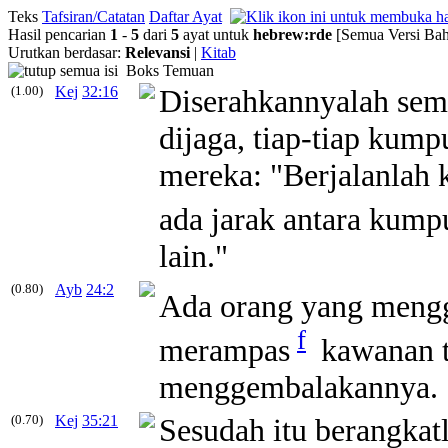
Teks
Tafsiran/Catatan
Daftar Ayat
Hasil pencarian
1
-
5
dari
5
ayat untuk
hebrew
:
rde
[Semua Versi Bah
Urutkan berdasar:
Relevansi
|
Kitab
Boks Temuan
(1.00)
Kej
32:16
Diserahkannyalah sem
dijaga, tiap-tiap kump
mereka: "Berjalanlah 
ada jarak antara kump
lain."
(0.80)
Ayb
24:2
Ada orang yang mengge
f
merampas
kawanan t
menggembalakannya.
(0.70)
Kej
35:21
Sesudah itu berangkatla