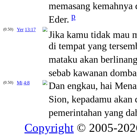
memasang kemahnya d
p
Eder.
(0.50)
Yer
13:17
Jika kamu tidak mau 
di tempat yang terse
mataku akan berlinang
sebab kawanan domba
(0.50)
Mi
4:8
Dan engkau, hai Mena
Sion, kepadamu akan 
pemerintahan yang dah
Copyright
© 2005-20