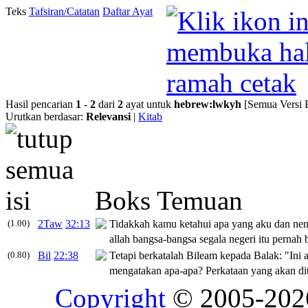
Teks
Tafsiran/Catatan
Daftar Ayat
Hasil pencarian
1
-
2
dari
2
ayat untuk
hebrew
:
lwkyh
[Semua Versi 
Urutkan berdasar:
Relevansi
|
Kitab
Boks Temuan
(1.00)
2Taw
32:13
Tidakkah kamu ketahui apa yang aku dan nen
allah bangsa-bangsa segala negeri itu pernah
(0.80)
Bil
22:38
Tetapi berkatalah Bileam kepada Balak: "Ini
mengatakan apa-apa? Perkataan yang akan di
Copyright
© 2005-20