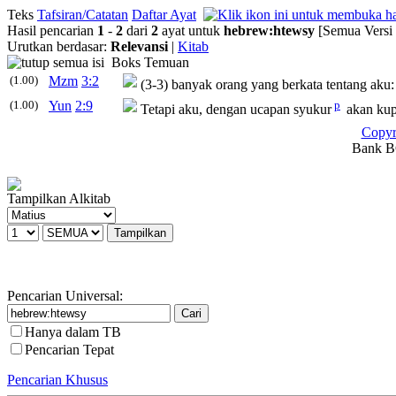
Teks
Tafsiran/Catatan
Daftar Ayat
Hasil pencarian
1
-
2
dari
2
ayat untuk
hebrew
:
htewsy
[Semua Versi
Urutkan berdasar:
Relevansi
|
Kitab
Boks Temuan
(1.00)
Mzm
3:2
(3-3) banyak orang yang berkata tentang aku:
(1.00)
Yun
2:9
p
Tetapi aku, dengan ucapan syukur
akan kup
Copyr
Bank BC
Tampilkan Alkitab
Pencarian Universal:
Hanya dalam TB
Pencarian Tepat
Pencarian Khusus