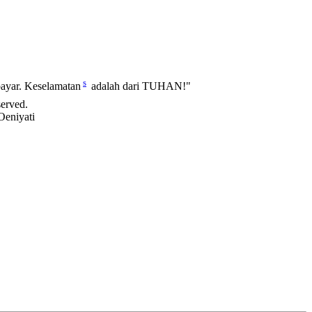
s
ayar. Keselamatan
adalah dari TUHAN!"
served.
Oeniyati