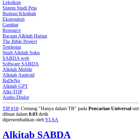
Leksikon
Sistem Studi Peta
Ilustrasi Khotbah
Ekspositori
Gambar
Resource
Bacaan Alkitab Harian
The Bible Project
Tetelestai
Studi Alkitab Suku
SABDA web
Software SABDA
Alkitab Mobile
Alkitab Android
BaDeNo
Alkitab GPT
Alki-TOP
Audio-Diglot
TIP #18
: Centang "Hanya dalam TB" pada
Pencarian Universal
unt
dibuat dalam
0.03
detik
dipersembahkan oleh
YLSA
Alkitab SABDA