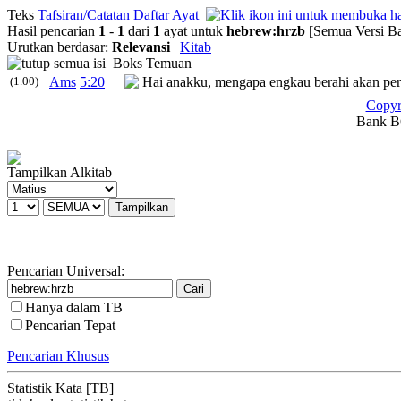
Teks
Tafsiran/Catatan
Daftar Ayat
Hasil pencarian
1
-
1
dari
1
ayat untuk
hebrew
:
hrzb
[Semua Versi Ba
Urutkan berdasar:
Relevansi
|
Kitab
Boks Temuan
(1.00)
Ams
5:20
Hai anakku, mengapa engkau berahi akan pe
Copyr
Bank BC
Tampilkan Alkitab
Pencarian Universal:
Hanya dalam TB
Pencarian Tepat
Pencarian Khusus
Statistik Kata [TB]