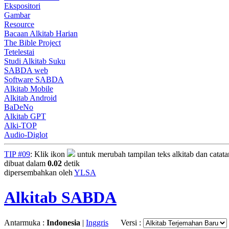
Ekspositori
Gambar
Resource
Bacaan Alkitab Harian
The Bible Project
Tetelestai
Studi Alkitab Suku
SABDA web
Software SABDA
Alkitab Mobile
Alkitab Android
BaDeNo
Alkitab GPT
Alki-TOP
Audio-Diglot
TIP #09
: Klik ikon
untuk merubah tampilan teks alkitab dan catat
dibuat dalam
0.02
detik
dipersembahkan oleh
YLSA
Alkitab SABDA
Antarmuka :
Indonesia
|
Inggris
Versi :