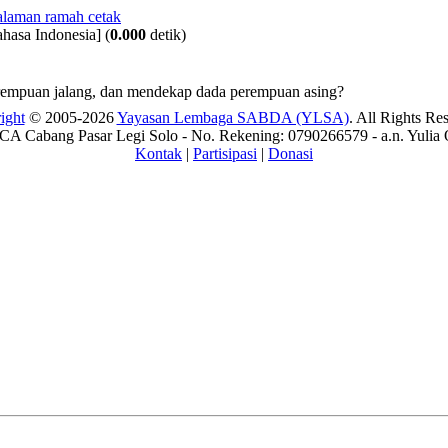
hasa Indonesia]
(
0.000
detik)
rempuan jalang, dan mendekap dada perempuan asing?
ight
© 2005-2026
Yayasan Lembaga SABDA (YLSA)
. All Rights Re
A Cabang Pasar Legi Solo - No. Rekening: 0790266579 - a.n. Yulia 
Kontak
|
Partisipasi
|
Donasi