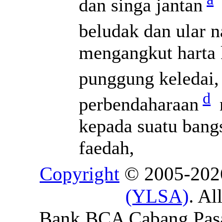
dan singa jantan
beludak dan ular 
mengangkut harta 
punggung keledai,
d
perbendaharaan
kepada suatu bang
faedah,
Copyright
© 2005-20
(YLSA)
. Al
Bank BCA Cabang Pasar