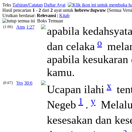
Teks
Tafsiran/Catatan
Daftar Ayat
Hasil pencarian
1
-
2
dari
2
ayat untuk
hebrew
:
hqwuw
[Semua Versi
Urutkan berdasar:
Relevansi
|
Kitab
Boks Temuan
(1.00)
Ams
1:27
apabila kedahsyata
o
dan celaka
melan
apabila kesukara
kamu.
(0.67)
Yes
30:6
x
Ucapan ilahi
ten
1
y
Negeb
.
Melalu
kesesakan dan kes
a