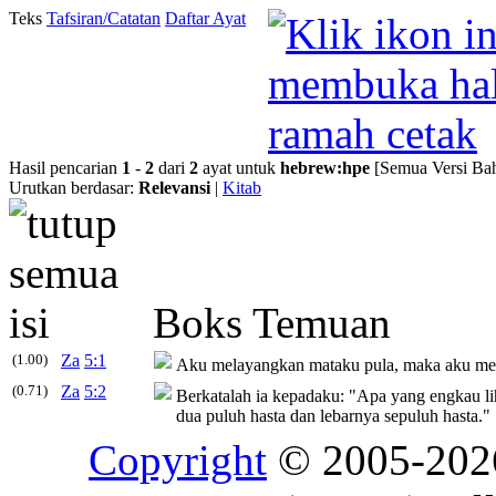
Teks
Tafsiran/Catatan
Daftar Ayat
Hasil pencarian
1
-
2
dari
2
ayat untuk
hebrew
:
hpe
[Semua Versi Bah
Urutkan berdasar:
Relevansi
|
Kitab
Boks Temuan
(1.00)
Za
5:1
Aku melayangkan mataku pula, maka aku meli
(0.71)
Za
5:2
Berkatalah ia kepadaku: "Apa yang engkau li
dua puluh hasta dan lebarnya sepuluh hasta."
Copyright
© 2005-20