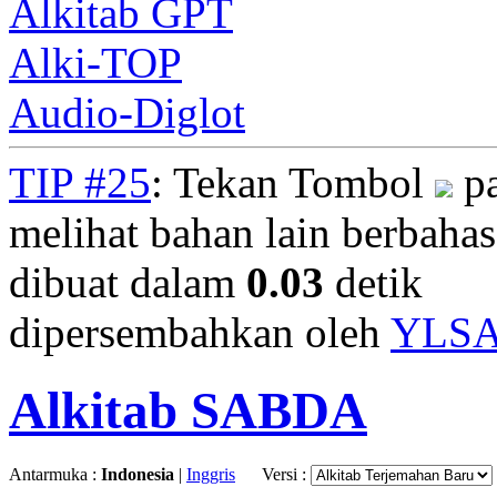
Alkitab GPT
Alki-TOP
Audio-Diglot
TIP #25
: Tekan Tombol
pa
melihat bahan lain berbahasa
dibuat dalam
0.03
detik
dipersembahkan oleh
YLS
Alkitab SABDA
Antarmuka :
Indonesia
|
Inggris
Versi :