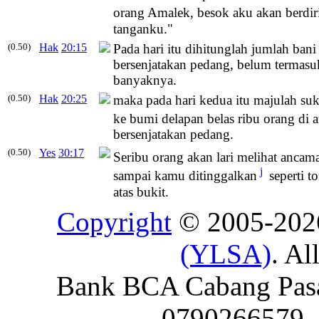
orang Amalek, besok aku akan berdir
tanganku."
(0.50)
Hak
20:15
Pada hari itu dihitunglah jumlah ban
bersenjatakan pedang, belum termasuk
banyaknya.
(0.50)
Hak
20:25
maka pada hari kedua itu majulah s
ke bumi delapan belas ribu orang di a
bersenjatakan pedang.
(0.50)
Yes
30:17
Seribu orang akan lari melihat ancam
j
sampai kamu ditinggalkan
seperti t
atas bukit.
Copyright
© 2005-20
(YLSA)
. Al
Bank BCA Cabang Pasar
0790266579 - 