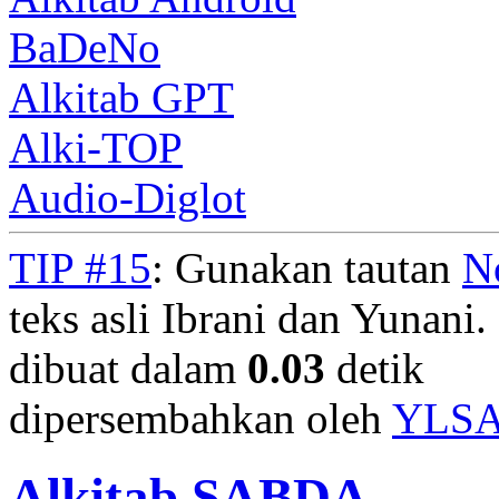
BaDeNo
Alkitab GPT
Alki-TOP
Audio-Diglot
TIP #15
: Gunakan tautan
N
teks asli Ibrani dan Yunani. 
dibuat dalam
0.03
detik
dipersembahkan oleh
YLS
Alkitab SABDA