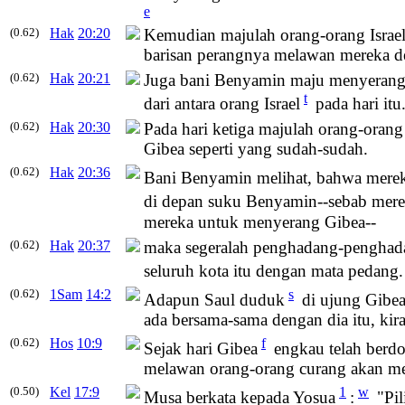
e
(0.62)
Hak
20:20
Kemudian majulah orang-orang Israe
barisan perangnya melawan mereka d
(0.62)
Hak
20:21
Juga bani Benyamin maju menyerang 
t
dari antara orang Israel
pada hari itu
(0.62)
Hak
20:30
Pada hari ketiga majulah orang-oran
Gibea seperti yang sudah-sudah.
(0.62)
Hak
20:36
Bani Benyamin melihat, bahwa mereka
di depan suku Benyamin--sebab mer
mereka untuk menyerang Gibea--
(0.62)
Hak
20:37
maka segeralah penghadang-penghad
seluruh kota itu dengan mata pedang.
(0.62)
1Sam
14:2
s
Adapun Saul duduk
di ujung Gibe
ada bersama-sama dengan dia itu, kir
(0.62)
Hos
10:9
f
Sejak hari Gibea
engkau telah berdo
melawan orang-orang curang akan me
(0.50)
Kel
17:9
1
w
Musa berkata kepada Yosua
:
"Pil