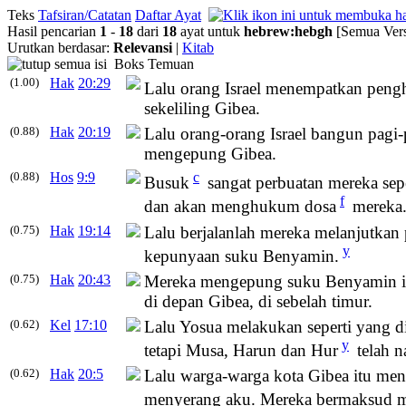
Teks
Tafsiran/Catatan
Daftar Ayat
Hasil pencarian
1
-
18
dari
18
ayat untuk
hebrew
:
hebgh
[Semua Vers
Urutkan berdasar:
Relevansi
|
Kitab
Boks Temuan
(1.00)
Hak
20:29
Lalu orang Israel menempatkan pen
sekeliling Gibea.
(0.88)
Hak
20:19
Lalu orang-orang Israel bangun pagi
mengepung Gibea.
(0.88)
Hos
9:9
c
Busuk
sangat perbuatan mereka sepe
f
dan akan menghukum dosa
mereka
(0.75)
Hak
19:14
Lalu berjalanlah mereka melanjutkan 
y
kepunyaan suku Benyamin.
(0.75)
Hak
20:43
Mereka mengepung suku Benyamin itu
di depan Gibea, di sebelah timur.
(0.62)
Kel
17:10
Lalu Yosua melakukan seperti yang 
y
tetapi Musa, Harun dan Hur
telah n
(0.62)
Hak
20:5
Lalu warga-warga kota Gibea itu me
menyerang aku. Mereka bermaksud