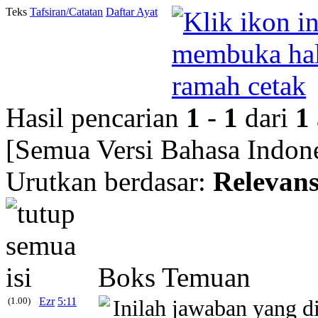
Teks
Tafsiran/Catatan
Daftar Ayat
Hasil pencarian
1
-
1
dari
1
[Semua Versi Bahasa Indone
Urutkan berdasar:
Relevans
Boks Temuan
(1.00)
Ezr
5:11
Inilah jawaban yang 