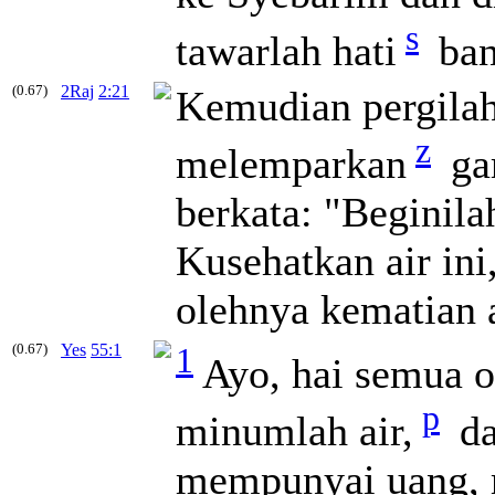
s
tawarlah hati
ban
(0.67)
2Raj
2:21
Kemudian pergilah
z
melemparkan
gar
berkata: "Beginil
Kusehatkan air ini
olehnya kematian 
(0.67)
Yes
55:1
1
Ayo, hai semua 
p
minumlah air,
da
mempunyai uang, 