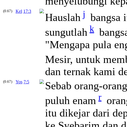
menyelubungi kep
(0.67)
Kel
17:3
j
Hauslah
bangsa i
k
sungutlah
bangsa
"Mengapa pula en
Mesir, untuk mem
dan ternak kami d
(0.67)
Yos
7:5
Sebab orang-orang
r
puluh enam
orang
itu dikejar dari d
ke Syebarim dan di