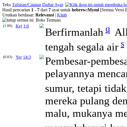
Teks
Tafsiran/Catatan
Daftar Ayat
Hasil pencarian
1
-
7
dari
7
ayat untuk
hebrew
:
Myml
[Semua Versi 
Urutkan berdasar:
Relevansi
|
Kitab
Boks Temuan
(1.00)
Kej
1:6
q
Berfirmanlah
All
s
tengah segala air
(0.83)
Yer
14:3
Pembesar-pembesa
pelayannya mencar
sumur, tetapi tida
mereka pulang den
malu, mukanya me