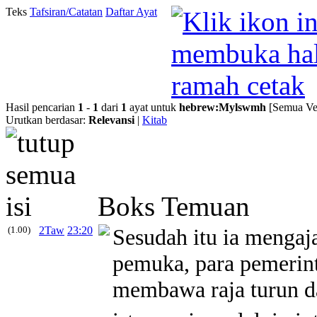
Teks
Tafsiran/Catatan
Daftar Ayat
Hasil pencarian
1
-
1
dari
1
ayat untuk
hebrew
:
Mylswmh
[Semua Ver
Urutkan berdasar:
Relevansi
|
Kitab
Boks Temuan
(1.00)
2Taw
23:20
Sesudah itu ia mengaja
pemuka, para pemerinta
membawa raja turun 