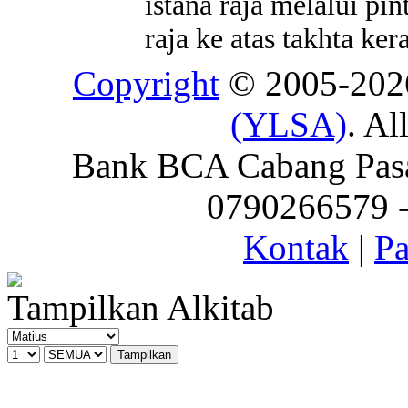
istana raja melalui pi
raja ke atas takhta ker
Copyright
© 2005-20
(YLSA)
. Al
Bank BCA Cabang Pasar
0790266579 - 
Kontak
|
Pa
Tampilkan Alkitab