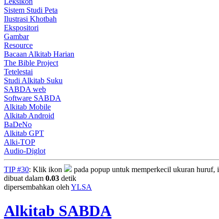
Leksikon
Sistem Studi Peta
Ilustrasi Khotbah
Ekspositori
Gambar
Resource
Bacaan Alkitab Harian
The Bible Project
Tetelestai
Studi Alkitab Suku
SABDA web
Software SABDA
Alkitab Mobile
Alkitab Android
BaDeNo
Alkitab GPT
Alki-TOP
Audio-Diglot
TIP #30
: Klik ikon
pada popup untuk memperkecil ukuran huruf, 
dibuat dalam
0.03
detik
dipersembahkan oleh
YLSA
Alkitab SABDA