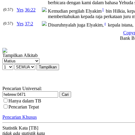
berbicara dengan kami dalam bahasa Yehuda s
(0.57)
Yes
36:22
l
Kemudian pergilah Elyakim
bin Hilkia, kep
memberitahukan kepada raja perkataan juru 
(0.57)
Yes
37:2
r
Disuruhnyalah juga Elyakim,
kepala istana,
Copyr
Bank BC
Tampilkan Alkitab
Pencarian Universal:
Hanya dalam TB
Pencarian Tepat
Pencarian Khusus
Statistik Kata [TB]
tidak ada statistik kata