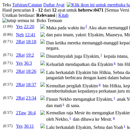
Teks
Tafsiran/Catatan
Daftar Ayat
Hasil pencarian
1
-
12
dari
12
ayat untuk
hebrew
:
0471
[Semua Versi
Urutkan berdasar:
Relevansi
|
Kitab
Boks Temuan
(1.00)
Yes
22:20
f
Maka pada waktu itu
Aku akan memanggil 
(0.86)
Neh
12:41
dan para imam, yakni: Elyakim, Maaseya, Mi
(0.71)
2Raj
18:18
Dan ketika mereka memanggil-manggil kepad
negara.
(0.71)
2Raj
19:2
j
Disuruhnyalah juga Elyakim,
kepala istana,
(0.71)
Yes
36:3
a
Keluarlah mendapatkan dia Elyakim
bin Hil
(0.57)
2Raj
18:26
Lalu berkatalah Elyakim bin Hilkia, Sebna 
janganlah berbicara dengan kami dalam bahas
(0.57)
2Raj
18:37
g
Kemudian pergilah Elyakim
bin Hilkia, ke
memberitahukan kepadanya perkataan juru 
(0.57)
2Raj
23:34
r
Firaun Nekho mengangkat Elyakim,
anak Yo
s
dan mati
di sana.
(0.57)
2Taw
36:4
Kemudian raja Mesir itu mengangkat Elyakim
t
u
oleh Nekho,
dan dibawa ke Mesir.
(0.57)
Yes
36:11
t
Lalu berkatalah Elyakim, Sebna dan Yoah
ke