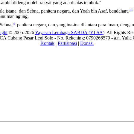
ambil didengar oleh rakyat yang ada di atas tembok."
m
ala istana, dan Sebna, panitera negara, dan Yoah bin Asaf, bendahara
minuman agung.
s
 Sebna,
panitera negara, dan yang tua-tua di antara para imam, deng
ight
© 2005-2026
Yayasan Lembaga SABDA (YLSA)
. All Rights Re
A Cabang Pasar Legi Solo - No. Rekening: 0790266579 - a.n. Yulia 
Kontak
|
Partisipasi
|
Donasi