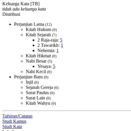
Keluarga Kata [TB]
tidak ada keluarga kata
Distribusi
Perjanjian Lama
(12)
Kitab Hukum
(0)
Kitab Sejarah
(7)
2 Raja-raja:
5
2 Tawarikh:
1
Nehemia:
1
Kitab Hikmat
(0)
Nabi Besar
(5)
Yesaya:
5
Nabi Kecil
(0)
Perjanjian Baru
(0)
Injil
(0)
Sejarah Gereja
(0)
Surat Paulus
(0)
Surat Lain
(0)
Kitab Wahyu
(0)
Tafsiran/Catatan
Studi Kamus
Studi Kata