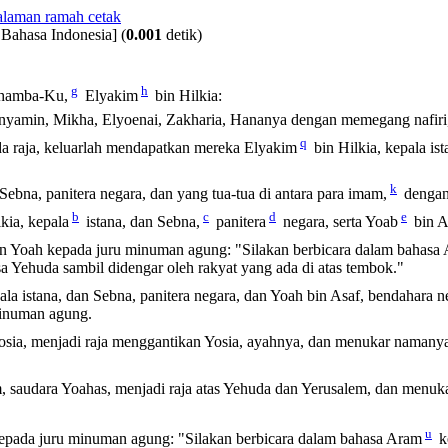
 Bahasa Indonesia]
(
0.001
detik)
g
h
hamba-Ku,
Elyakim
bin Hilkia:
nyamin, Mikha, Elyoenai, Zakharia, Hananya dengan memegang nafiri
q
a raja, keluarlah mendapatkan mereka Elyakim
bin Hilkia, kepala is
k
 Sebna, panitera negara, dan yang tua-tua di antara para imam,
dengan
b
c
d
e
kia, kepala
istana, dan Sebna,
panitera
negara, serta Yoab
bin A
dan Yoah kepada juru minuman agung: "Silakan berbicara dalam bahasa
a Yehuda sambil didengar oleh rakyat yang ada di atas tembok."
pala istana, dan Sebna, panitera negara, dan Yoah bin Asaf, bendahar
minuman agung.
sia, menjadi raja menggantikan Yosia, ayahnya, dan menukar namanya
, saudara Yoahas, menjadi raja atas Yehuda dan Yerusalem, dan menuk
u
pada juru minuman agung: "Silakan berbicara dalam bahasa Aram
k