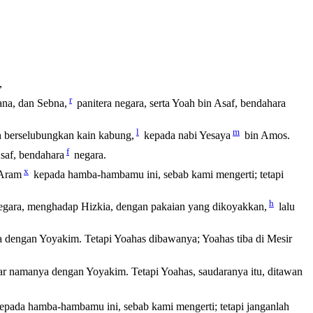
,
r
tana, dan Sebna,
panitera negara, serta Yoah bin Asaf, bendahara
l
m
 berselubungkan kain kabung,
kepada nabi Yesaya
bin Amos.
f
saf, bendahara
negara.
x
 Aram
kepada hamba-hambamu ini, sebab kami mengerti; tetapi
h
a negara, menghadap Hizkia, dengan pakaian yang dikoyakkan,
lalu
 dengan Yoyakim. Tetapi Yoahas dibawanya; Yoahas tiba di Mesir
ar namanya dengan Yoyakim. Tetapi Yoahas, saudaranya itu, ditawan
epada hamba-hambamu ini, sebab kami mengerti; tetapi janganlah