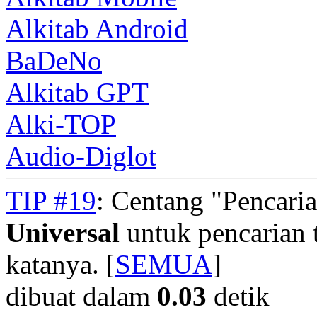
Alkitab Android
BaDeNo
Alkitab GPT
Alki-TOP
Audio-Diglot
TIP #19
: Centang "Pencari
Universal
untuk pencarian t
katanya. [
SEMUA
]
dibuat dalam
0.03
detik