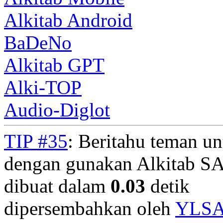
Alkitab Android
BaDeNo
Alkitab GPT
Alki-TOP
Audio-Diglot
TIP #35
: Beritahu teman u
dengan gunakan Alkitab S
dibuat dalam
0.03
detik
dipersembahkan oleh
YLS