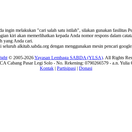
ingin melakukan "cari salah satu istilah", silakan gunakan fasilitas 
bagian kiri akan memerlihatkan kepada Anda nomor respons dalam catatan
ah yang Anda cari.
di seluruh alkitab.sabda.org dengan menggunakan mesin pencari google/
ight
© 2005-2026
Yayasan Lembaga SABDA (YLSA)
. All Rights Re
A Cabang Pasar Legi Solo - No. Rekening: 0790266579 - a.n. Yulia 
Kontak
|
Partisipasi
|
Donasi