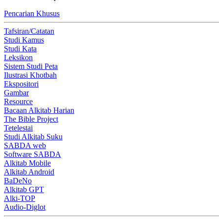
Pencarian Khusus
Tafsiran/Catatan
Studi Kamus
Studi Kata
Leksikon
Sistem Studi Peta
Ilustrasi Khotbah
Ekspositori
Gambar
Resource
Bacaan Alkitab Harian
The Bible Project
Tetelestai
Studi Alkitab Suku
SABDA web
Software SABDA
Alkitab Mobile
Alkitab Android
BaDeNo
Alkitab GPT
Alki-TOP
Audio-Diglot