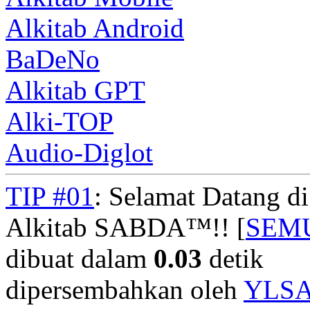
Alkitab Android
BaDeNo
Alkitab GPT
Alki-TOP
Audio-Diglot
TIP #01
: Selamat Datang d
Alkitab SABDA™!! [
SEM
dibuat dalam
0.03
detik
dipersembahkan oleh
YLS