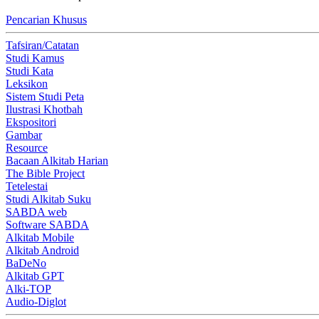
Pencarian Khusus
Tafsiran/Catatan
Studi Kamus
Studi Kata
Leksikon
Sistem Studi Peta
Ilustrasi Khotbah
Ekspositori
Gambar
Resource
Bacaan Alkitab Harian
The Bible Project
Tetelestai
Studi Alkitab Suku
SABDA web
Software SABDA
Alkitab Mobile
Alkitab Android
BaDeNo
Alkitab GPT
Alki-TOP
Audio-Diglot