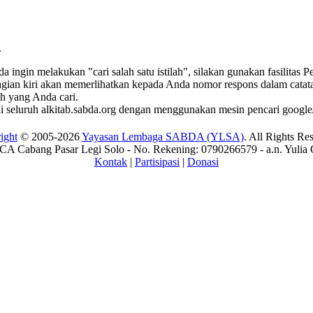
.
ingin melakukan "cari salah satu istilah", silakan gunakan fasilitas 
bagian kiri akan memerlihatkan kepada Anda nomor respons dalam catatan
ah yang Anda cari.
di seluruh alkitab.sabda.org dengan menggunakan mesin pencari google/
ight
© 2005-2026
Yayasan Lembaga SABDA (YLSA)
. All Rights Re
A Cabang Pasar Legi Solo - No. Rekening: 0790266579 - a.n. Yulia 
Kontak
|
Partisipasi
|
Donasi