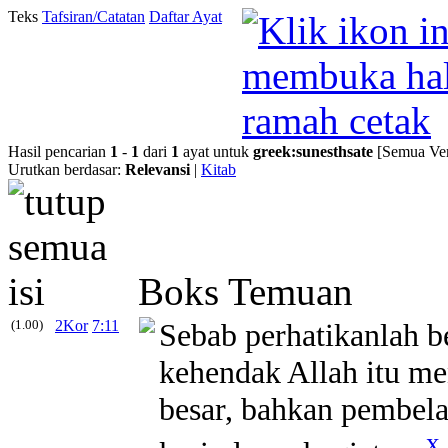
Teks
Tafsiran/Catatan
Daftar Ayat
Hasil pencarian
1
-
1
dari
1
ayat untuk
greek
:
sunesthsate
[Semua Ver
Urutkan berdasar:
Relevansi
|
Kitab
Boks Temuan
(1.00)
2Kor
7:11
Sebab perhatikanlah b
kehendak Allah itu m
besar, bahkan pembelaa
x