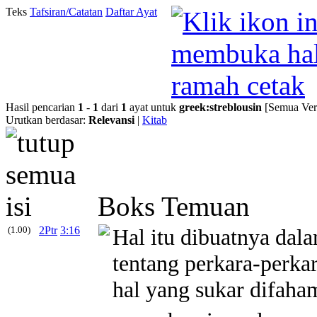
Teks
Tafsiran/Catatan
Daftar Ayat
Hasil pencarian
1
-
1
dari
1
ayat untuk
greek
:
streblousin
[Semua Ver
Urutkan berdasar:
Relevansi
|
Kitab
Boks Temuan
(1.00)
2Ptr
3:16
Hal itu dibuatnya dala
tentang perkara-perkar
hal yang sukar difaha