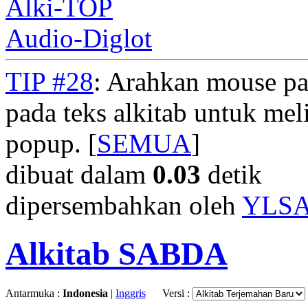
Alki-TOP
Audio-Diglot
TIP #28
: Arahkan mouse pad
pada teks alkitab untuk meli
popup. [
SEMUA
]
dibuat dalam
0.03
detik
dipersembahkan oleh
YLS
Alkitab SABDA
Antarmuka :
Indonesia
|
Inggris
Versi :