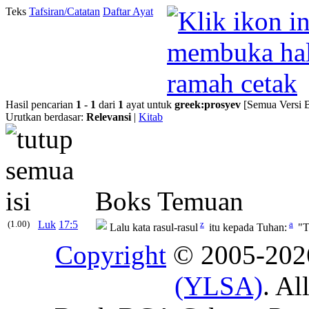
Teks
Tafsiran/Catatan
Daftar Ayat
Hasil pencarian
1
-
1
dari
1
ayat untuk
greek
:
prosyev
[Semua Versi 
Urutkan berdasar:
Relevansi
|
Kitab
Boks Temuan
(1.00)
Luk
17:5
z
a
Lalu kata rasul-rasul
itu kepada Tuhan:
"T
Copyright
© 2005-20
(YLSA)
. Al